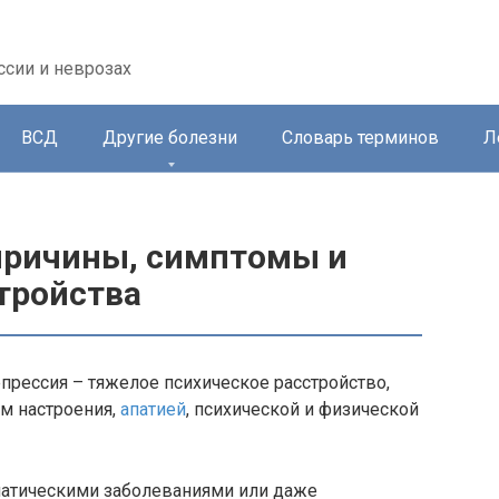
ссии и неврозах
ВСД
Другие болезни
Словарь терминов
Л
 причины, симптомы и
тройства
епрессия – тяжелое психическое расстройство,
м настроения,
апатией
, психической и физической
оматическими заболеваниями или даже