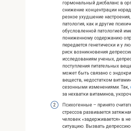
гормональный дисбаланс в ор
снижение концентрации норад
резкое ухудшение настроения,
патология, как и другие психи
обусловленной патологией име
пониженному содержанию опре
передается генетически и у 
риск возникновения депресси
исследованиям ученых, депрес
поступления питательных вещес
может быть связано с эндокр
веществ, недостатком витамин
сезонными изменениями. Так,
за нехватки витаминов, укоро
Психогенные – принято считат
стрессов развивается затяжная
человек «задерживается» в не
ситуацию. Вызвать депрессию 