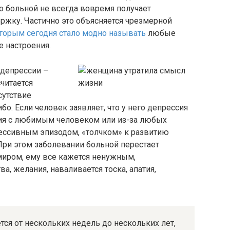
го больной не всегда вовремя получает
жку. Частично это объясняется чрезмерной
торым сегодня стало модно называть
любые
 настроения.
 депрессии –
читается
сутствие
бо. Если человек заявляет, что у него депрессия
ания с любимым человеком или из-за любых
рессивным эпизодом, «толчком» к развитию
 При этом заболевании больной перестает
иром, ему все кажется ненужным,
а, желания, наваливается тоска, апатия,
тся от нескольких недель до нескольких лет,