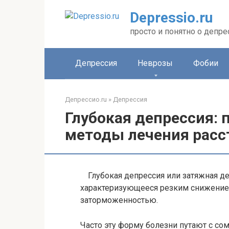
Перейти
Depressio.ru
к
контенту
просто и понятно о депре
Депрессия
Неврозы
Фобии
Депрессио.ru
»
Депрессия
Глубокая депрессия:
методы лечения расс
Глубокая депрессия или затяжная д
характеризующееся резким снижение
заторможенностью.
Часто эту форму болезни путают с с