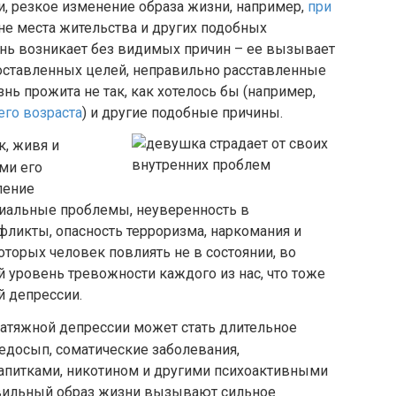
и, резкое изменение образа жизни, например,
при
ене места жительства и других подобных
знь возникает без видимых причин – ее вызывает
ставленных целей, неправильно расставленные
нь прожита не так, как хотелось бы (например,
его возраста
) и другие подобные причины.
, живя и
ми его
ление
циальные проблемы, неуверенность в
ликты, опасность терроризма, наркомания и
оторых человек повлиять не в состоянии, во
 уровень тревожности каждого из нас, что тоже
й депрессии.
затяжной депрессии может стать длительное
едосып, соматические заболевания,
апитками, никотином и другими психоактивными
вильный образ жизни вызывают сильное