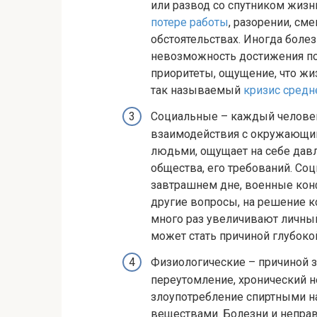
или развод со спутником жизн
потере работы
, разорении, см
обстоятельствах. Иногда боле
невозможность достижения по
приоритеты, ощущение, что жиз
так называемый
кризис средн
Социальные – каждый человек
взаимодействия с окружающи
людьми, ощущает на себе дав
общества, его требований. Со
завтрашнем дне, военные конф
другие вопросы, на решение к
много раз увеличивают личный
может стать причиной глубоко
Физиологические – причиной 
переутомление, хронический н
злоупотребление спиртными н
веществами. Болезни и непра