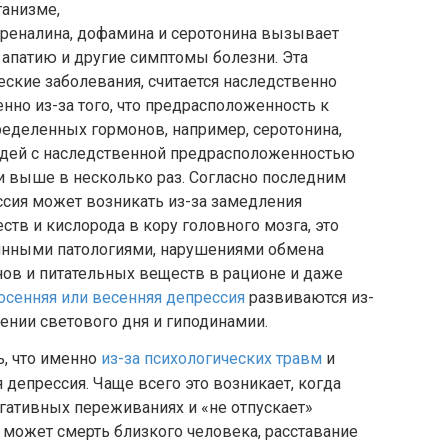
ганизме,
реналина, дофамина и серотонина вызывает
 апатию и другие симптомы болезни. Эта
ческие заболевания, считается наследственно
нно из-за того, что предрасположенность к
деленных гормонов, например, серотонина,
людей с наследственной предрасположенностью
и выше в несколько раз. Согласно последним
сия может возникать из-за замедления
тв и кислорода в кору головного мозга, это
инными патологиями, нарушениями обмена
ов и питательных веществ в рационе и даже
осенняя или весенняя депрессия
развиваются из-
чении светового дня и гиподинамии.
ь, что именно
из-за психологических травм
и
 депрессия. Чаще всего это возникает, когда
гативных переживаниях и «не отпускает»
может смерть близкого человека, расставание