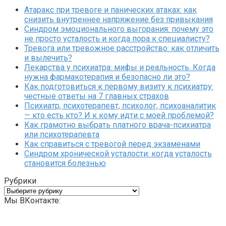
Атаракс при тревоге и панических атаках: как
снизить внутреннее напряжение без привыкания
Синдром эмоционального выгорания: почему это
не просто усталость и когда пора к специалисту?
Тревога или тревожное расстройство: как отличить
и вылечить?
Лекарства у психиатра: мифы и реальность. Когда
нужна фармакотерапия и безопасно ли это?
Как подготовиться к первому визиту к психиатру:
честные ответы на 7 главных страхов
Психиатр, психотерапевт, психолог, психоаналитик
— кто есть кто? И к кому идти с моей проблемой?
Как грамотно выбрать платного врача-психиатра
или психотерапевта
Как справиться с тревогой перед экзаменами
Синдром хронической усталости: когда усталость
становится болезнью
Рубрики
Рубрики
Мы ВКонтакте: