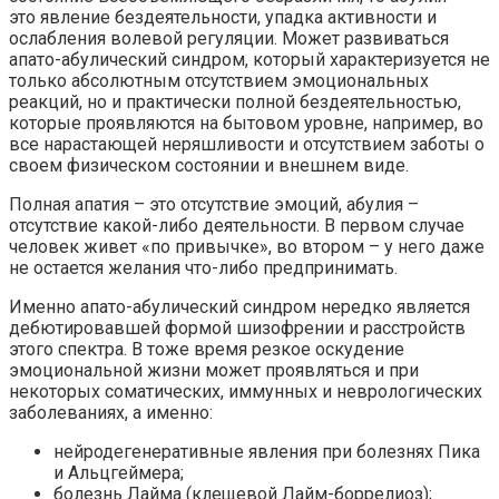
это явление бездеятельности, упадка активности и
ослабления волевой регуляции. Может развиваться
апато-абулический синдром, который характеризуется не
только абсолютным отсутствием эмоциональных
реакций, но и практически полной бездеятельностью,
которые проявляются на бытовом уровне, например, во
все нарастающей неряшливости и отсутствием заботы о
своем физическом состоянии и внешнем виде.
Полная апатия – это отсутствие эмоций, абулия –
отсутствие какой-либо деятельности. В первом случае
человек живет «по привычке», во втором – у него даже
не остается желания что-либо предпринимать.
Именно апато-абулический синдром нередко является
дебютировавшей формой шизофрении и расстройств
этого спектра. В тоже время резкое оскудение
эмоциональной жизни может проявляться и при
некоторых соматических, иммунных и неврологических
заболеваниях, а именно:
нейродегенеративные явления при болезнях Пика
и Альцгеймера;
болезнь Лайма (клещевой Лайм-боррелиоз);