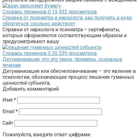
Словарь терминов
0
13 432 просмотров
Справка от психиатра и нарколога: как получить и куда
обратиться, сколько действует
Справки от нарколога и психиатра – сертификаты,
которые оформляются соответствующим образом и
предусматривают вашу
Словарь терминов
0
20 339 просмотров
Дегуманизация: что это такое, примеры, основные
течения
Дегуманизация или обесчеловечивание – это явление в
психологии, обозначающее процесс лишения гуманных
ценностей субъекта,
Добавить комментарий
Имя
*
Email
*
Сайт
Пожалуйста, введите ответ цифрами: