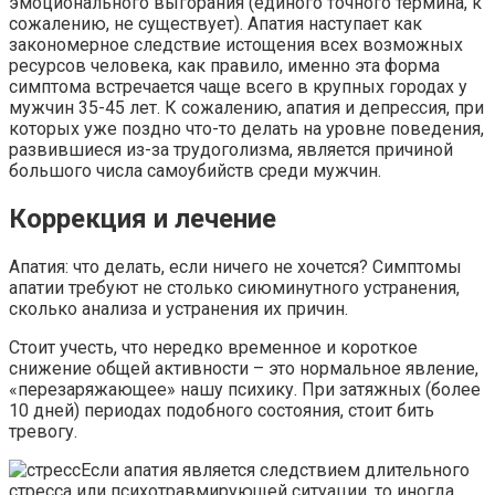
эмоционального выгорания (единого точного термина, к
сожалению, не существует). Апатия наступает как
закономерное следствие истощения всех возможных
ресурсов человека, как правило, именно эта форма
симптома встречается чаще всего в крупных городах у
мужчин 35-45 лет. К сожалению, апатия и депрессия, при
которых уже поздно что-то делать на уровне поведения,
развившиеся из-за трудоголизма, является причиной
большого числа самоубийств среди мужчин.
Коррекция и лечение
Апатия: что делать, если ничего не хочется? Симптомы
апатии требуют не столько сиюминутного устранения,
сколько анализа и устранения их причин.
Стоит учесть, что нередко временное и короткое
снижение общей активности – это нормальное явление,
«перезаряжающее» нашу психику. При затяжных (более
10 дней) периодах подобного состояния, стоит бить
тревогу.
Если апатия является следствием длительного
стресса или психотравмирующей ситуации, то иногда