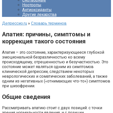
Снотворные
Ноотропы
Антиоксиданты
Другие лекарства
Депрессио.ru
»
Словарь терминов
Апатия: причины, симптомы и
коррекция такого состояния
Апатия – это состояние, характеризующееся глубокой
эмоциональной безразличностью ко всему
происходящему, отрешенностью и безучастностью. Это
состояние может являться одним из симптомов
клинической депрессии, следствием некоторых
неврологических и соматических заболеваний, а также
одним из негативных («отнимающих что-то») симптомов
при шизофрении.
Общие сведения
Рассматривать апатию стоит с двух позиций: с точки
зрения нормальности явления, и с позиции