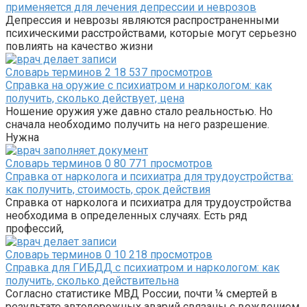
применяется для лечения депрессии и неврозов
Депрессия и неврозы являются распространенными
психическими расстройствами, которые могут серьезно
повлиять на качество жизни
Словарь терминов
2
18 537 просмотров
Справка на оружие с психиатром и наркологом: как
получить, сколько действует, цена
Ношение оружия уже давно стало реальностью. Но
сначала необходимо получить на него разрешение.
Нужна
Словарь терминов
0
80 771 просмотров
Справка от нарколога и психиатра для трудоустройства:
как получить, стоимость, срок действия
Справка от нарколога и психиатра для трудоустройства
необходима в определенных случаях. Есть ряд
профессий,
Словарь терминов
0
10 218 просмотров
Справка для ГИБДД с психиатром и наркологом: как
получить, сколько действительна
Согласно статистике МВД России, почти ¼ смертей в
результате автодорожных аварий связаны с вождением