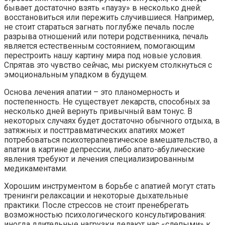
бывает достаточно взять «паузу» в несколько дней:
восстановиться или пережить случившиеся. Например,
не стоит стараться загнать поглубже печаль после
разрыва отношений или потери родственника, печаль
является естественным состоянием, помогающим
перестроить нашу картину мира под новые условия.
Спрятав это чувство сейчас, мы рискуем столкнуться с
эмоциональным упадком в будущем.
Основа лечения апатии – это планомерность и
постепенность. Не существует лекарств, способных за
несколько дней вернуть привычный вам тонус. В
некоторых случаях будет достаточно обычного отдыха, в
затяжных и посттравматических апатиях может
потребоваться психотерапевтическое вмешательство, а
апатии в картине депрессии, либо апато-абулические
явления требуют и лечения специализированным
медикаментами.
Хорошим инструментом в борьбе с апатией могут стать
тренинги релаксации и некоторые дыхательные
практики. После стрессов не стоит пренебрегать
возможностью психологического консультирования:
иногда длительные нагрузки делают нас «слепыми» к