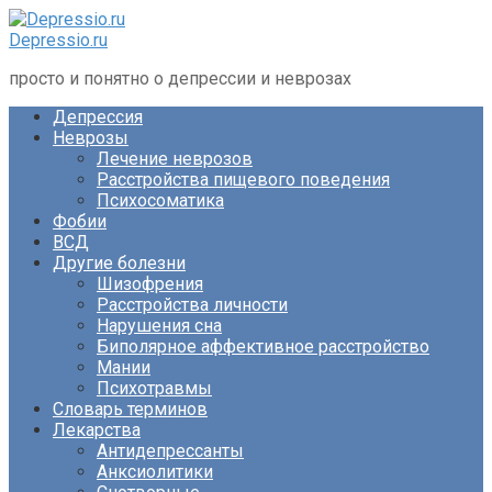
Перейти
к
Depressio.ru
контенту
просто и понятно о депрессии и неврозах
Депрессия
Неврозы
Лечение неврозов
Расстройства пищевого поведения
Психосоматика
Фобии
ВСД
Другие болезни
Шизофрения
Расстройства личности
Нарушения сна
Биполярное аффективное расстройство
Мании
Психотравмы
Словарь терминов
Лекарства
Антидепрессанты
Анксиолитики