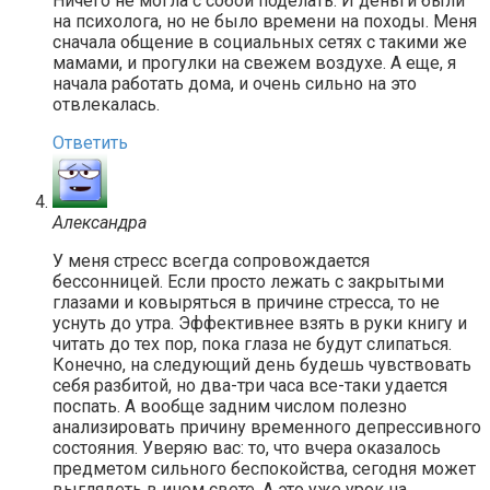
Ничего не могла с собой поделать. И деньги были
на психолога, но не было времени на походы. Меня
сначала общение в социальных сетях с такими же
мамами, и прогулки на свежем воздухе. А еще, я
начала работать дома, и очень сильно на это
отвлекалась.
Ответить
Александра
У меня стресс всегда сопровождается
бессонницей. Если просто лежать с закрытыми
глазами и ковыряться в причине стресса, то не
уснуть до утра. Эффективнее взять в руки книгу и
читать до тех пор, пока глаза не будут слипаться.
Конечно, на следующий день будешь чувствовать
себя разбитой, но два-три часа все-таки удается
поспать. А вообще задним числом полезно
анализировать причину временного депрессивного
состояния. Уверяю вас: то, что вчера оказалось
предметом сильного беспокойства, сегодня может
выглядеть в ином свете. А это уже урок на