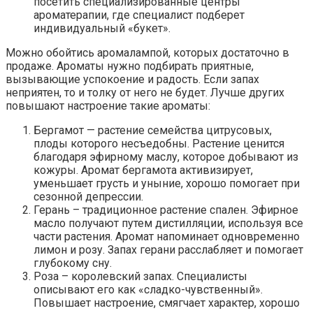
посетить специализированные центры
ароматерапии, где специалист подберет
индивидуальный «букет».
Можно обойтись аромалампой, которых достаточно в
продаже. Ароматы нужно подбирать приятные,
вызывающие успокоение и радость. Если запах
неприятен, то и толку от него не будет. Лучше других
повышают настроение такие ароматы:
Бергамот — растение семейства цитрусовых,
плоды которого несъедобны. Растение ценится
благодаря эфирному маслу, которое добывают из
кожуры. Аромат бергамота активизирует,
уменьшает грусть и уныние, хорошо помогает при
сезонной депрессии.
Герань – традиционное растение спален. Эфирное
масло получают путем дистилляции, используя все
части растения. Аромат напоминает одновременно
лимон и розу. Запах герани расслабляет и помогает
глубокому сну.
Роза – королевский запах. Специалисты
описывают его как «сладко-чувственный».
Повышает настроение, смягчает характер, хорошо