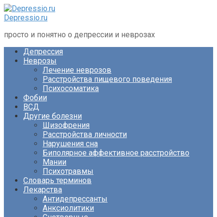
Перейти
к
Depressio.ru
контенту
просто и понятно о депрессии и неврозах
Депрессия
Неврозы
Лечение неврозов
Расстройства пищевого поведения
Психосоматика
Фобии
ВСД
Другие болезни
Шизофрения
Расстройства личности
Нарушения сна
Биполярное аффективное расстройство
Мании
Психотравмы
Словарь терминов
Лекарства
Антидепрессанты
Анксиолитики