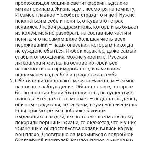
проезжающая машина светит фарами, вдалеке
мигает реклама. Жизнь идет, несмотря на темноту.
И самое главное – особого страха-то и нет! Нужно
покопаться в себе и понять, откуда этот страх
появился. Любой раздражитель, который выбивает
из колеи, можно разобрать на составные части и
понять, что на самом деле большая часть всех
переживаний – наши опасения, которым никогда
не суждено сбыться. Любой характер, даже самый
слабый от рождения, можно укрепить. Русская
литература и жизнь, на основе которой все
написано, полна примеров того, как человек
поднимался над собой и преодолевал себя.
Обстоятельства делают меня несчастным – самое
настоящее заблуждение. Обстоятельств, которые
бы полностью были благоприятны, не существует
никогда. Всегда что-то мешает – недостаток денег,
обычные родители, не та жена, неумный начальник.
Если присмотреться поближе к жизни
выдающихся людей, тех, которые по-настоящему
покорили вершины жизни, то окажется, что и у них
жизненные обстоятельства складывались из рук
вон плохо. Достаточно ознакомиться с подробной
биографией писателей, композиторов с мировым