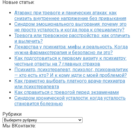
Новые статьи:
Атаракс при тревоге и панических атаках: как
снизить внутреннее напряжение без привыкания
Синдром эмоционального выгорания: почему это
не просто усталость и когда пора к специалисту?
Тревога или тревожное расстройство: как отличить
и вылечить?
Лекарства у психиатра: мифы и реальность. Когда
нужна фармакотерапия и безопасно ли это?
Как подготовиться к первому визиту к психиатру:
честные ответы на 7 главных страхов
Психиатр, психотерапевт, психолог, психоаналитик
— кто есть кто? И к кому идти с моей проблемой?
Как грамотно выбрать платного врача-психиатра
или психотерапевта
Как справиться с тревогой перед экзаменами
Синдром хронической усталости: когда усталость
становится болезнью
Рубрики
Рубрики
Мы ВКонтакте: