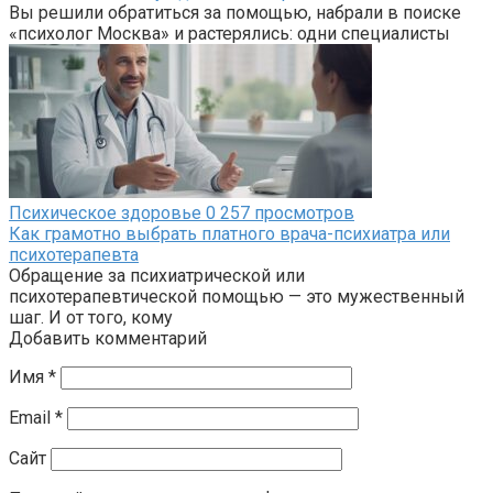
Вы решили обратиться за помощью, набрали в поиске
«психолог Москва» и растерялись: одни специалисты
Психическое здоровье
0
257 просмотров
Как грамотно выбрать платного врача-психиатра или
психотерапевта
Обращение за психиатрической или
психотерапевтической помощью — это мужественный
шаг. И от того, кому
Добавить комментарий
Имя
*
Email
*
Сайт