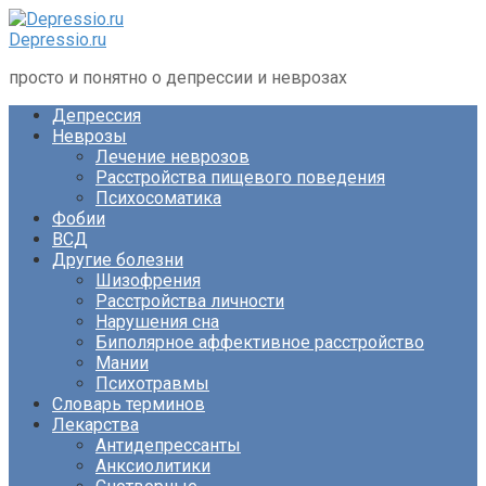
Перейти
к
Depressio.ru
контенту
просто и понятно о депрессии и неврозах
Депрессия
Неврозы
Лечение неврозов
Расстройства пищевого поведения
Психосоматика
Фобии
ВСД
Другие болезни
Шизофрения
Расстройства личности
Нарушения сна
Биполярное аффективное расстройство
Мании
Психотравмы
Словарь терминов
Лекарства
Антидепрессанты
Анксиолитики