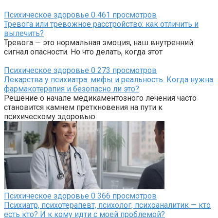
Психическое здоровье
0
461 просмотров
Тревога или тревожное расстройство: как отличить и
вылечить?
Тревога — это нормальная эмоция, наш внутренний
сигнал опасности. Но что делать, когда этот
Психическое здоровье
0
273 просмотров
Лекарства у психиатра: мифы и реальность. Когда нужна
фармакотерапия и безопасно ли это?
Решение о начале медикаментозного лечения часто
становится камнем преткновения на пути к
психическому здоровью.
Психическое здоровье
0
366 просмотров
Психиатр, психотерапевт, психолог, психоаналитик — кто
есть кто? И к кому идти с моей проблемой?