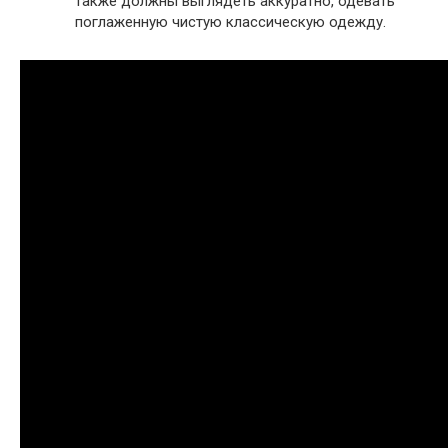
также должны выглядеть аккуратно, одевать
поглаженную чистую классическую одежду.