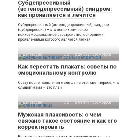
Субдепрессивный
(астенодепрессивный) синдром:
как проявляется и лечится
Субдепрессивный (астенодепрессивный) синдром
(субдепрессия) – это непсихотическое
психоэмоциональное расстройство, основными
проявлениями которого является легкая
Депрессия
2
26 538 просмотров
Как перестать плакать: советы по
эмоциональному контролю
Сразу после появления малыша на этот свет первое, что
слышит мама – это плач
Депрессия
2
63 877 просмотров
Мужская плаксивость: с чем
связано такое состояние и как его
корректировать
Расхожее выражение о том, что мужчины не плачут,