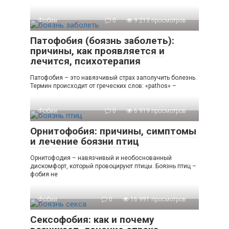
Фобии
0
9 213 просмотров
Патофобия (боязнь заболеть):
причины, как проявляется и
лечится, психотерапия
Патофобия – это навязчивый страх заполучить болезнь.
Термин происходит от греческих слов: «pathos» –
Фобии
0
6 919 просмотров
Орнитофобия: причины, симптомы
и лечение боязни птиц
Орнитофодия – навязчивый и необоснованный
дискомфорт, который провоцируют птицы. Боязнь птиц –
фобия не
Фобии
0
16 991 просмотров
Сексофобия: как и почему