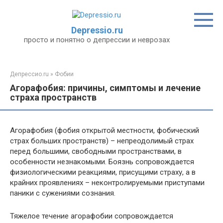
Перейти
к
контенту
Depressio.ru
просто и понятно о депрессии и неврозах
Депрессио.ru
»
Фобии
Агорафобия: причины, симптомы и лечение
страха пространств
Агорафобия (фобия открытой местности, фобический
страх больших пространств) – непреодолимый страх
перед большими, свободными пространствами, в
особенности незнакомыми. Боязнь сопровождается
физиологическими реакциями, присущими страху, а в
крайних проявлениях – неконтролируемыми приступами
паники с сужениями сознания.
Тяжелое течение агорафобии сопровождается