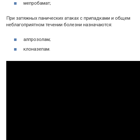
мепробамат;
При затяжных панических атаках с припадками и общем
неблагоприятном течении болезни назначаются:
алпрозолам;
клоназепам.