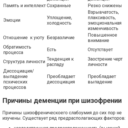
Память и интеллект
Сохранные
Резко снижены
Взрывчатость,
Уплощение,
плаксивость,
Эмоции
холодность
эмоциональная
изменчивость
Повышенное
Отношение к уюту
Безразличие
внимание
Обратимость
Есть
Отсутствует
процесса
Тенденция к
Заострение черт
Структура личности
распаду
личности
Диссоциация/
выпадение
Преобладает
Преобладает
псхических
диссоциация
выпадение
процессов
Причины деменции при шизофрении
Причины шизофреническоего слабоумия до сих пор не
изучены. Существует ряд предрасполагающих факторов: