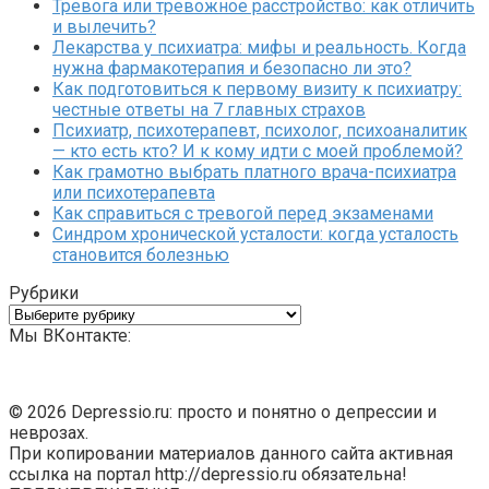
Тревога или тревожное расстройство: как отличить
и вылечить?
Лекарства у психиатра: мифы и реальность. Когда
нужна фармакотерапия и безопасно ли это?
Как подготовиться к первому визиту к психиатру:
честные ответы на 7 главных страхов
Психиатр, психотерапевт, психолог, психоаналитик
— кто есть кто? И к кому идти с моей проблемой?
Как грамотно выбрать платного врача-психиатра
или психотерапевта
Как справиться с тревогой перед экзаменами
Синдром хронической усталости: когда усталость
становится болезнью
Рубрики
Рубрики
Мы ВКонтакте:
© 2026 Depressio.ru: просто и понятно о депрессии и
неврозах.
При копировании материалов данного сайта активная
ссылка на портал http://depressio.ru обязательна!