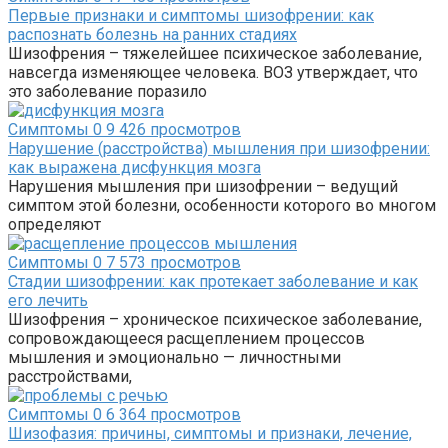
Первые признаки и симптомы шизофрении: как
распознать болезнь на ранних стадиях
Шизофрения – тяжелейшее психическое заболевание,
навсегда изменяющее человека. ВОЗ утверждает, что
это заболевание поразило
Симптомы
0
9 426 просмотров
Нарушение (расстройства) мышления при шизофрении:
как выражена дисфункция мозга
Нарушения мышления при шизофрении – ведущий
симптом этой болезни, особенности которого во многом
определяют
Симптомы
0
7 573 просмотров
Стадии шизофрении: как протекает заболевание и как
его лечить
Шизофрения – хроническое психическое заболевание,
сопровождающееся расщеплением процессов
мышления и эмоционально — личностными
расстройствами,
Симптомы
0
6 364 просмотров
Шизофазия: причины, симптомы и признаки, лечение,