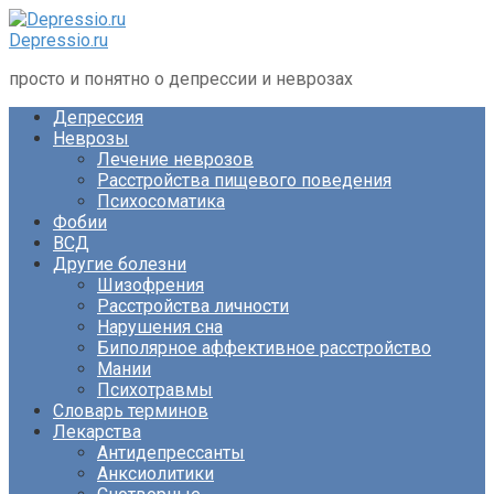
Перейти
к
Depressio.ru
контенту
просто и понятно о депрессии и неврозах
Депрессия
Неврозы
Лечение неврозов
Расстройства пищевого поведения
Психосоматика
Фобии
ВСД
Другие болезни
Шизофрения
Расстройства личности
Нарушения сна
Биполярное аффективное расстройство
Мании
Психотравмы
Словарь терминов
Лекарства
Антидепрессанты
Анксиолитики