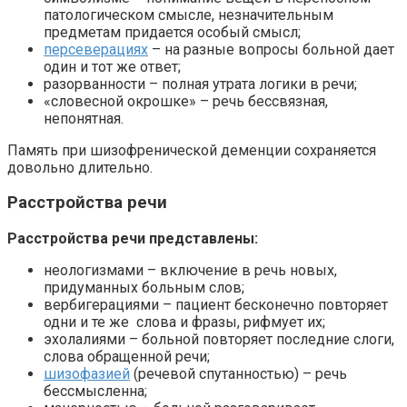
патологическом смысле, незначительным
предметам придается особый смысл;
персеверациях
– на разные вопросы больной дает
один и тот же ответ;
разорванности – полная утрата логики в речи;
«словесной окрошке» – речь бессвязная,
непонятная.
Память при шизофренической деменции сохраняется
довольно длительно.
Расстройства речи
Расстройства речи представлены:
неологизмами – включение в речь новых,
придуманных больным слов;
вербигерациями – пациент бесконечно повторяет
одни и те же слова и фразы, рифмует их;
эхолалиями – больной повторяет последние слоги,
слова обращенной речи;
шизофазией
(речевой спутанностью) – речь
бессмысленна;