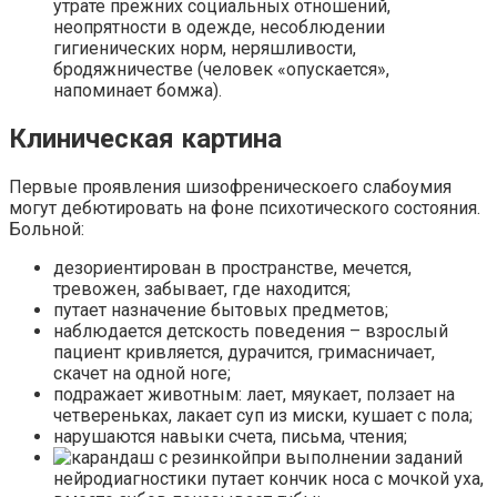
утрате прежних социальных отношений,
неопрятности в одежде, несоблюдении
гигиенических норм, неряшливости,
бродяжничестве (человек «опускается»,
напоминает бомжа).
Клиническая картина
Первые проявления шизофреническоего слабоумия
могут дебютировать на фоне психотического состояния.
Больной:
дезориентирован в пространстве, мечется,
тревожен, забывает, где находится;
путает назначение бытовых предметов;
наблюдается детскость поведения – взрослый
пациент кривляется, дурачится, гримасничает,
скачет на одной ноге;
подражает животным: лает, мяукает, ползает на
четвереньках, лакает суп из миски, кушает с пола;
нарушаются навыки счета, письма, чтения;
при выполнении заданий
нейродиагностики путает кончик носа с мочкой уха,