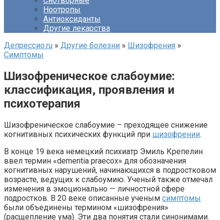
Снотворные
Ноотропы
Антиоксиданты
Другие лекарства
Депрессио.ru
»
Другие болезни
»
Шизофрения
»
Симптомы
Шизофреническое слабоумие:
классификация, проявления и
психотерапия
Шизофреническое слабоумие – преходящее снижение
когнитивных психических функций при
шизофрении
.
В конце 19 века немецкий психиатр Эмиль Крепелин
ввел термин «dementia praecox» для обозначения
когнитивных нарушений, начинающихся в подростковом
возрасте, ведущих к слабоумию. Ученый также отмечал
изменения в эмоционально — личностной сфере
подростков. В 20 веке описанные ученым
симптомы
были объединены термином «шизофрения»
(расщепление ума). Эти два понятия стали синонимами.