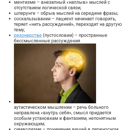
ментизме – внезапный «наплыв» мыслей с
отсутствием логической связи;
шперунге – обрыв мыслей на середине фразы;
соскальзывании – пациент начинает говорить,
теряет «нить рассуждений», переходит на другую
тему;
резонерстве
(пустословии) – пространные
бессмысленные рассуждения
аутистическом мышлении – речь больного
направлена «внутрь себя», смысл придается
особым установкам и фантазиям, непонятным
окружающим;
символизме – понимание вещей в переносном