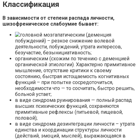
Классификация
В зависимости от степени распада личности,
шизофреническое слабоумие бывает:
апатическим (деменция
побуждений) – резкое снижение волевой
деятельности, побуждений, утрата интересов,
безучастие, безынициативность;
органическим (схожим по течению с деменцией
органической этиологии). Характерно примитивное
мышление, отсутствие критики к своему
состоянию, быстрая истощаемость когнитивных
функций – при попытке сосредоточиться,
необходимости что — то сосчитать, быстро решить,
больной устает;
в виде синдрома руинирования — полный распад
высших психических функций, сохраняются
примитивные рефлексы (питьевой, пищевой,
половой);
в виде синдрома дезинтеграции личности – утрата
единства и координации структуры личности
(действий, эмоций, мыслей), выражающаяся в