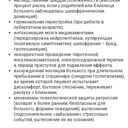
наследственная предрасположенность (высокий
процент риска, если у родителей или близнеца
больного наблюдалась шизофреническая
деменция);
гормональная перестройка (при дебюте в
пубертатном возрасте);
интоксикация мозга медикаментами
(передозировка нейролептиков, купирующих
позитивную симптоматику шизофрении – бред,
галлюцинации);
некорректное проведение пирогенной,
инсулинокоматозной, электросудорожной терапии
в период приступов для подавления аффекта;
вынужденная изоляция больного при длительном
пребывании в стационаре (синдром госпитализма),
во время которой пациент испытывает
дискомфорт, бытовое стеснение, переживает
разлуку с близкими;
механизмы психологической защиты регрессия
(возврат к более ранним, безопасным для
больного, формам поведения), вытеснение
(подсознательное «забывание» стрессовых
событий, вытеснение их из сознания).