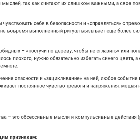
м мыслей, так как считают их слишком важными, а свое 
вствовать себя в безопасности и «справляться» с тревого
не вовремя выполненный ритуал вызывает еще более сильн
бидных – «постучи по дереву, чтобы не сглазить» или поп
ось плохого, нужно обязательно избегать синего цвета, а
темноте.
чение опасности и «зацикливание» на ней, любое событие 
ерживает постоянное чувство тревоги и напряжения, мешая
а – это обсессивные мысли и компульсивные действия (р
щим признакам: