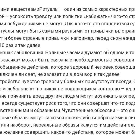
Ритуалы – один из самых характерных п
й – успокоить тревогу или попытки «избежать» чего-то с
ими побуждениями не могут. Для кого-то это становиться е
Ритуалы могут быть самыми разными: от привычки выстра
и более странные привычки: например, перед сном ежедне
0 раз и так далее.
знак заболевания. Больные часами думают об одном и том
 жвачка» может быть связана с необходимостью совершит
, обыденное действие, которое здоровый человек соверша
ючен ли свет, не залезет ли в дом вор и так далее.
ройстве чувство тревоги у больных присутствует всегда.
за «глобальных», но никак не поддающихся контролю – тер
е причинить вред другим людям могут возникать в опред
всегда существует риск того, что они совершат что-то под
увственными и образными. Чувственные обсессии – это ощ
анные образы могут касаться каких-либо воображаемых си
 или наоборот, нереальные образы кажутся им действите
желание совершить какое-то действие, которое может б