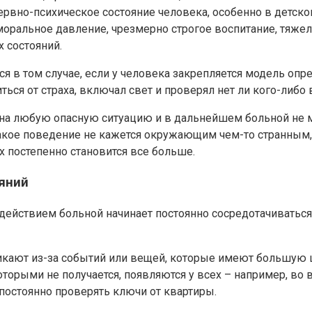
рвно-психическое состояние человека, особенно в детск
оральное давление, чрезмерно строгое воспитание, тяже
 состояний.
я в том случае, если у человека закрепляется модель опр
ться от страха, включал свет и проверял нет ли кого-либо 
 на любую опасную ситуацию и в дальнейшем больной не м
акое поведение не кажется окружающим чем-то странным,
 постепенно становится все больше.
ояний
действием больной начинает постоянно сосредотачиваться
ают из-за событий или вещей, которые имеют большую це
оторыми не получается, появляются у всех – например, во 
остоянно проверять ключи от квартиры.