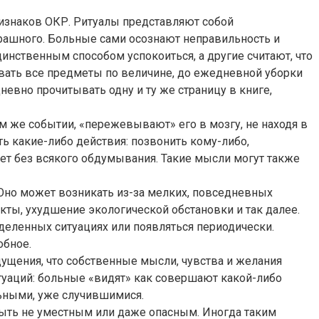
ризнаков ОКР. Ритуалы представляют собой
трашного. Больные сами осознают неправильность и
динственным способом успокоиться, а другие считают, что
ивать все предметы по величине, до ежедневной уборки
вно прочитывать одну и ту же страницу в книге,
 же событии, «пережевывают» его в мозгу, не находя в
ь какие-либо действия: позвонить кому-либо,
ет без всякого обдумывания. Такие мысли могут также
 Оно может возникать из-за мелких, повседневных
акты, ухудшение экологической обстановки и так далее.
еленных ситуациях или появляться периодически.
обное.
ущения, что собственные мысли, чувства и желания
туаций: больные «видят» как совершают какой-либо
льными, уже случившимися.
ыть не уместным или даже опасным. Иногда таким