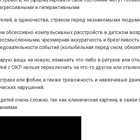
агрессивными и гиперактивными.
дителей, в одиночестве, страхом перед незнакомыми людь
 обсессивно компульсивных расстройств в детском возра
ессмысленными, чрезмерная аккуратность и брезгливость 
едовательности событий (колыбельная перед сном, обязате
арую вещь на новую, изменить что-либо в ритуале или от
ей с ОКР нельзя переключить на что-то другое или отвлеч
страхи или фобии, а также тревожность и навязчивые дви
ческих нарушений.
етей очень сложно, так как клиническая картина, в связи
аниями.