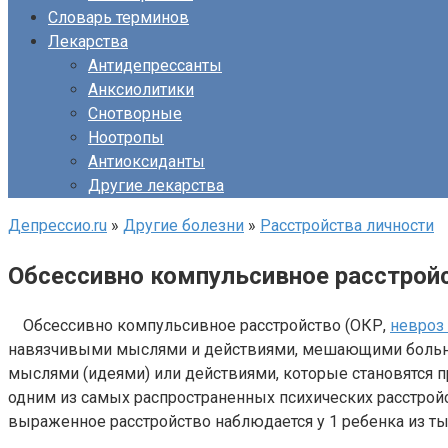
Словарь терминов
Лекарства
Антидепрессанты
Анксиолитики
Снотворные
Ноотропы
Антиоксиданты
Другие лекарства
Депрессио.ru
»
Другие болезни
»
Расстройства личности
Обсессивно компульсивное расстройс
Обсессивно компульсивное расстройство (ОКР,
невроз
навязчивыми мыслями и действиями, мешающими больным
мыслями (идеями) или действиями, которые становятся 
одним из самых распространенных психических расстройс
выраженное расстройство наблюдается у 1 ребенка из ты