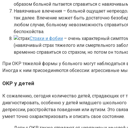
образом больной пытается справиться с навязчивым
Навязчивые влечения – больной ощущает непреодоли
так далее. Влечение может быть достаточно безобид
любом случае, больному невозможность справиться
беспокойства.
Страхи и фобии
– очень характерный симптом
(навязчивый страх тяжелого или смертельного забол
временно справиться со страхом, но потом он только
При ОКР тяжелой формы у больного могут наблюдаться 
Иногда к ним присоединяются обсессии: агрессивные мыс
ОКР у детей
К сожалению, сегодня количество детей, страдающих от 
диагностировать, особенно у детей младшего школьного 
депрессии, расстройства поведения или аутизм. Это свя
умеет точно охарактеризовать и описать свое состояние.
Дети с ОКР также страдают от навязчивых мыслей и