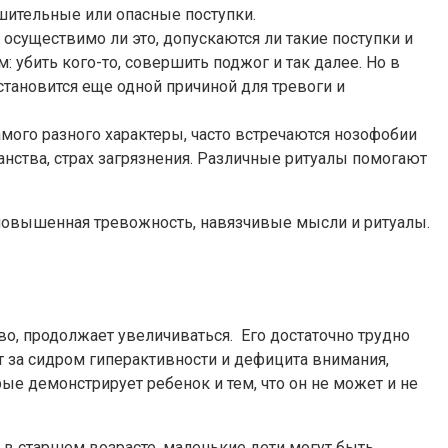
шительные или опасные поступки.
осуществимо ли это, допускаются ли такие поступки и
 убить кого-то, совершить поджог и так далее. Но в
тановится еще одной причиной для тревоги и
амого разного характеры, часто встречаются нозофобии
анства, страх загрязнения. Различные ритуалы помогают
повышенная тревожность, навязчивые мысли и ритуалы.
во, продолжает увеличиваться. Его достаточно трудно
 за сидром гиперактивности и дефицита внимания,
ые демонстрирует ребенок и тем, что он не может и не
 в старшем возрасте, маленькие дети могут быть