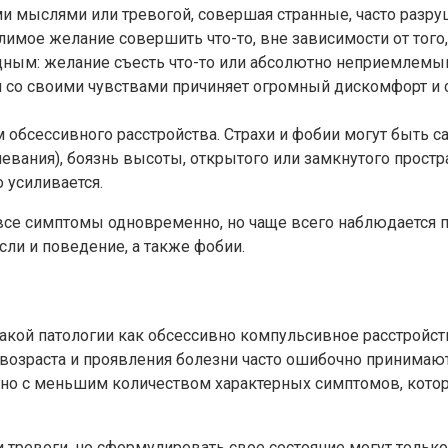
и мыслями или тревогой, совершая странные, часто разру
мое желание совершить что-то, вне зависимости от того, 
ным: желание съесть что-то или абсолютно неприемлемым:
 со своими чувствами причиняет огромный дискомфорт и с
 обсессивного расстройства. Страхи и фобии могут быть с
евания), боязнь высоты, открытого или замкнутого простр
 усиливается.
все симптомы одновременно, но чаще всего наблюдается 
ли и поведение, а также фобии.
такой патологии как обсессивно компульсивное расстройст
возраста и проявления болезни часто ошибочно принимают
зано с меньшим количеством характерных симптомов, котор
 тревоги, но сформулировать свое состояние могут только