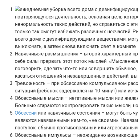
повторяющуюся деятельность, основная цель которо
ненормальность таких действий, но справиться с эт
только так смогут избежать различных несчастий. 
всего дома с дезинфицирующими веществами, могут 
выключать, а затем снова включать свет в комнате 1
Навязчивые размышления – второй характерный при
себе силы прервать этот поток мыслей. «Мысленная
поговорить, сделать что-то или совершить обычное
касаться отношений и незавершенных действий: выкл
Тревожность – при обсессивно компульсивном расст
ситуаций (ребенок задержался на 10 минут) или из-
Обсессивные мысли – негативные мысли или желани
Больные стараются контролировать такие мысли, но 
Обсессии
или навязчивые состояния – могут быть ч
являются навязанными кем-то, «не своими». Навяз
поступок, обычно противоправный или агрессивный
Обсессивные импульсы – неожиданно возникающее 