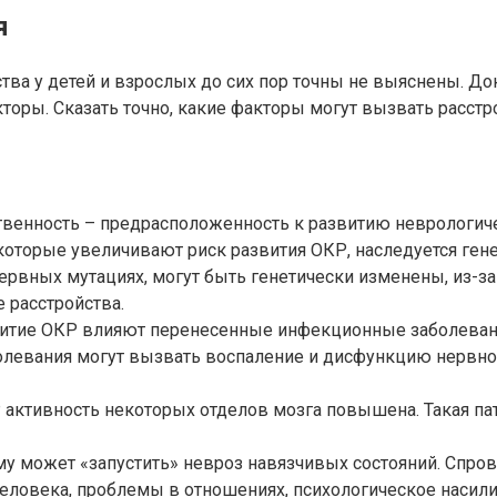
я
ва у детей и взрослых до сих пор точны не выяснены. До
торы. Сказать точно, какие факторы могут вызвать расстро
венность – предрасположенность к развитию неврологиче
 которые увеличивают риск развития ОКР, наследуется ген
ервных мутациях, могут быть генетически изменены, из-за
 расстройства.
звитие ОКР влияют перенесенные инфекционные заболеван
болевания могут вызвать воспаление и дисфункцию нервно
Р активность некоторых отделов мозга повышена. Такая п
му может «запустить» невроз навязчивых состояний. Спр
еловека, проблемы в отношениях, психологическое насилие