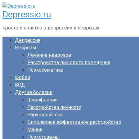
Перейти
Depressio.ru
к
контенту
просто и понятно о депрессии и неврозах
Депрессия
Неврозы
Лечение неврозов
Расстройства пищевого поведения
Психосоматика
Фобии
ВСД
Другие болезни
Шизофрения
Расстройства личности
Нарушения сна
Биполярное аффективное расстройство
Мании
Психотравмы