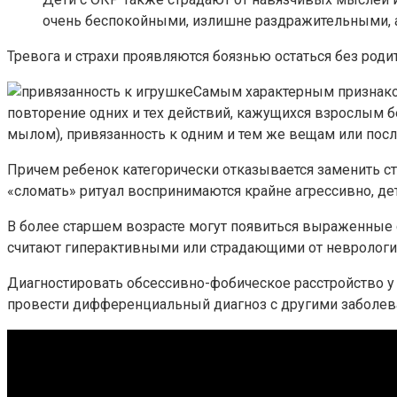
очень беспокойными, излишне раздражительными, 
Тревога и страхи проявляются боязнью остаться без ро
Самым характерным признаком
повторение одних и тех действий, кажущихся взрослым б
мылом), привязанность к одним и тем же вещам или посл
Причем ребенок категорически отказывается заменить ст
«сломать» ритуал воспринимаются крайне агрессивно, дет
В более старшем возрасте могут появиться выраженные 
считают гиперактивными или страдающими от неврологи
Диагностировать обсессивно-фобическое расстройство у д
провести дифференциальный диагноз с другими заболев