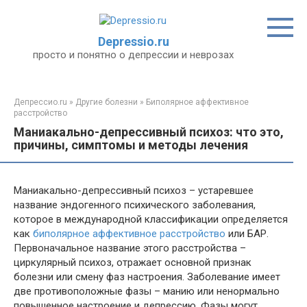
Перейти
к
контенту
Depressio.ru
просто и понятно о депрессии и неврозах
Депрессио.ru
»
Другие болезни
»
Биполярное аффективное
расстройство
Маниакально-депрессивный психоз: что это,
причины, симптомы и методы лечения
Маниакально-депрессивный психоз – устаревшее
название эндогенного психического заболевания,
которое в международной классификации определяется
как
биполярное аффективное расстройство
или БАР.
Первоначальное название этого расстройства –
циркулярный психоз, отражает основной признак
болезни или смену фаз настроения. Заболевание имеет
две противоположные фазы – манию или ненормально
повышенное настроение и депрессию. Фазы могут