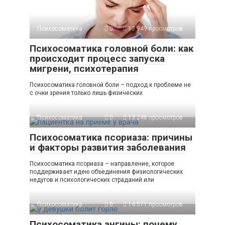
Психосоматика
0
13 949 просмотров
Психосоматика головной боли: как
происходит процесс запуска
мигрени, психотерапия
Психосоматика головной боли – подход к проблеме не
с очки зрения только лишь физических
Психосоматика
0
13 248 просмотров
Психосоматика псориаза: причины
и факторы развития заболевания
Психосоматика псориаза – направление, которое
поддерживает идею объединения физиологических
недугов и психологических страданий или
Психосоматика
0
14 571 просмотров
Психосоматика ангины: почему