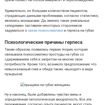
Врачи пеняют на плохой иммунитет и переохлаждения.
Удивительно, но большим количеством пациентов,
страдающих данными проблемами, согласно статистике,
являлись монашками. Да, именно такие уникальные
«эпидемии» заставили некоторых сторонников
задуматься о
связи психосоматики
и герпеса на губах.
Психологические причины герпеса
Таким образом, появилась первая теория, которая
связывала психосоматику простуды на губах со
сдерживанием себя и запретом на многие свои
потребности. Кроме того, возникло предположение что
невысказанный гнев и обида также «выходят» в виде
пузырьков.
Ну и наконец, были добавлены чувство вины и
определённая патологическая аккуратность. Все эти
переживания, согласно опыту пациентов, могут стать