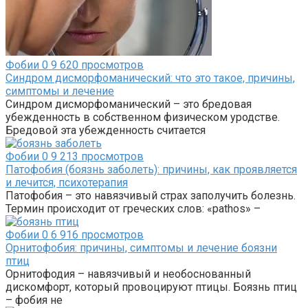
Фобии
0
9 620 просмотров
Синдром дисморфоманический: что это такое, причины,
симптомы и лечение
Синдром дисморфоманический – это бредовая
убежденность в собственном физическом уродстве.
Бредовой эта убежденность считается
Фобии
0
9 213 просмотров
Патофобия (боязнь заболеть): причины, как проявляется
и лечится, психотерапия
Патофобия – это навязчивый страх заполучить болезнь.
Термин происходит от греческих слов: «pathos» –
Фобии
0
6 916 просмотров
Орнитофобия: причины, симптомы и лечение боязни
птиц
Орнитофодия – навязчивый и необоснованный
дискомфорт, который провоцируют птицы. Боязнь птиц
– фобия не