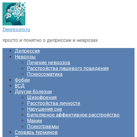
Перейти
к
контенту
Depressio.ru
просто и понятно о депрессии и неврозах
Депрессия
Неврозы
Лечение неврозов
Расстройства пищевого поведения
Психосоматика
Фобии
ВСД
Другие болезни
Шизофрения
Расстройства личности
Нарушения сна
Биполярное аффективное расстройство
Мании
Психотравмы
Словарь терминов