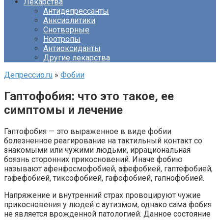
Лекарства
Антидепрессанты
Анксиолитики
Снотворные
Ноотропы
Антиоксиданты
Другие лекарства
Депрессио.ru
»
Фобии
Гаптофобия: что это такое, ее
симптомы и лечение
Гаптофобия — это выраженное в виде фобии
болезненное реагирование на тактильный контакт со
знакомыми или чужими людьми, иррациональная
боязнь сторонних прикосновений. Иначе фобию
называют афенфосмофобией, афефобией, гаптефобией,
гафефобией, тиксофобией, гафофобией, гапнофобией.
Напряжение и внутренний страх провоцируют чужие
прикосновения у людей с аутизмом, однако сама фобия
не является врожденной патологией. Данное состояние