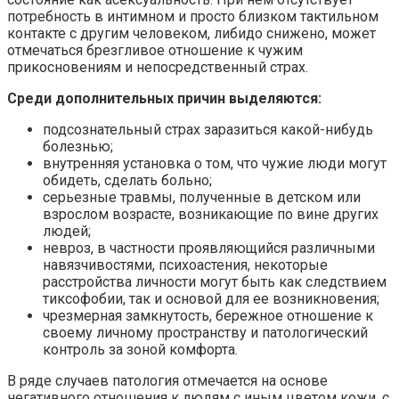
потребность в интимном и просто близком тактильном
контакте с другим человеком, либидо снижено, может
отмечаться брезгливое отношение к чужим
прикосновениям и непосредственный страх.
Среди дополнительных причин выделяются:
подсознательный страх заразиться какой-нибудь
болезнью;
внутренняя установка о том, что чужие люди могут
обидеть, сделать больно;
серьезные травмы, полученные в детском или
взрослом возрасте, возникающие по вине других
людей;
невроз, в частности проявляющийся различными
навязчивостями, психоастения, некоторые
расстройства личности могут быть как следствием
тиксофобии, так и основой для ее возникновения;
чрезмерная замкнутость, бережное отношение к
своему личному пространству и патологический
контроль за зоной комфорта.
В ряде случаев патология отмечается на основе
негативного отношения к людям с иным цветом кожи, с