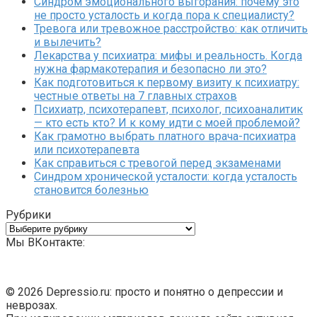
Синдром эмоционального выгорания: почему это
не просто усталость и когда пора к специалисту?
Тревога или тревожное расстройство: как отличить
и вылечить?
Лекарства у психиатра: мифы и реальность. Когда
нужна фармакотерапия и безопасно ли это?
Как подготовиться к первому визиту к психиатру:
честные ответы на 7 главных страхов
Психиатр, психотерапевт, психолог, психоаналитик
— кто есть кто? И к кому идти с моей проблемой?
Как грамотно выбрать платного врача-психиатра
или психотерапевта
Как справиться с тревогой перед экзаменами
Синдром хронической усталости: когда усталость
становится болезнью
Рубрики
Рубрики
Мы ВКонтакте:
© 2026 Depressio.ru: просто и понятно о депрессии и
неврозах.