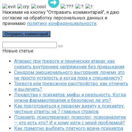
Нажимая на кнопку "Отправить комментарий", я даю
согласие на обработку персональных данных и
принимаю
политику конфиденциальности
.
Поиск:
Новые статьи:
Атаракс при тревоге и панических атаках: как
снизить внутреннее напряжение без привыкания
Синдром эмоционального выгорания: почему это
не просто усталость и когда пора к специалисту?
Тревога или тревожное расстройство: как отличить
и вылечить?
Лекарства у психиатра: мифы и реальность. Когда
нужна фармакотерапия и безопасно ли это?
Как подготовиться к первому визиту к психиатру:
честные ответы на 7 главных страхов
Психиатр, психотерапевт, психолог, психоаналитик
— кто есть кто? И к кому идти с моей проблемой?
Как грамотно выбрать платного врача-психиатра