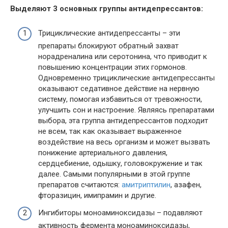
Выделяют 3 основных группы антидепрессантов:
Трициклические антидепрессанты – эти
препараты блокируют обратный захват
норадреналина или серотонина, что приводит к
повышению концентрации этих гормонов.
Одновременно трициклические антидепрессанты
оказывают седативное действие на нервную
систему, помогая избавиться от тревожности,
улучшить сон и настроение. Являясь препаратами
выбора, эта группа антидепрессантов подходит
не всем, так как оказывает выраженное
воздействие на весь организм и может вызвать
понижение артериального давления,
сердцебиение, одышку, головокружение и так
далее. Самыми популярными в этой группе
препаратов считаются:
амитриптилин
, азафен,
фторазицин, имипрамин и другие.
Ингибиторы моноаминоксидазы – подавляют
активность фермента моноаминоксидазы,