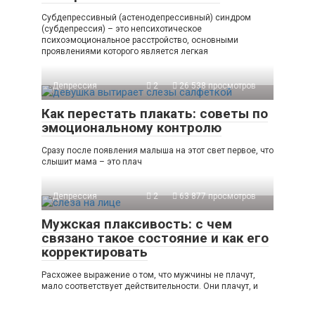
Субдепрессивный (астенодепрессивный) синдром
(субдепрессия) – это непсихотическое
психоэмоциональное расстройство, основными
проявлениями которого является легкая
Депрессия
2
26 538 просмотров
Как перестать плакать: советы по
эмоциональному контролю
Сразу после появления малыша на этот свет первое, что
слышит мама – это плач
Депрессия
2
63 877 просмотров
Мужская плаксивость: с чем
связано такое состояние и как его
корректировать
Расхожее выражение о том, что мужчины не плачут,
мало соответствует действительности. Они плачут, и