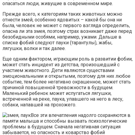
опасаться люди, живущие в современном мире.
Прежде всего, к категориям таких животных можно
отнести змей, особенно ядовитых – какой бы она ни
была, человек не может с первого взгляда определить,
опасна ли эта змея, поэтому страх возникает даже перед
безобидными особями, например, ужами. Дальше в
списке фобий следуют пауки (тарантулы), жабы,
лягушки, волки и так далее.
Еще одним фактором, играющим роль в развитии фобии,
может стать инцидент из детства, произошедший с
участием животного. Дети являются существами
эмоциональными и открытыми, поэтому для них любое
событие, тем более негативно окрашенное, может стать
причиной повышенной тревожности в будущем.
Маленький ребенок может испугаться лягушки,
встреченной на реке, паука, упавшего на него в лесу,
собаки, напавшей на прохожего.
Все эти впечатления надолго сохраняются в
памяти малыша и способны вызвать психологические
проблемы в будущем. Сначала негативная ситуация
забывается, но опасность и коварство фобий