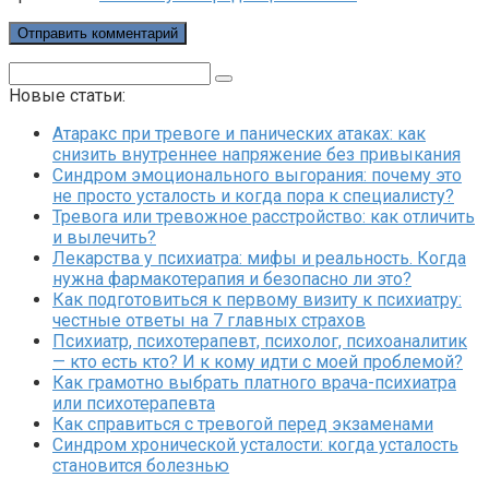
Поиск:
Новые статьи:
Атаракс при тревоге и панических атаках: как
снизить внутреннее напряжение без привыкания
Синдром эмоционального выгорания: почему это
не просто усталость и когда пора к специалисту?
Тревога или тревожное расстройство: как отличить
и вылечить?
Лекарства у психиатра: мифы и реальность. Когда
нужна фармакотерапия и безопасно ли это?
Как подготовиться к первому визиту к психиатру:
честные ответы на 7 главных страхов
Психиатр, психотерапевт, психолог, психоаналитик
— кто есть кто? И к кому идти с моей проблемой?
Как грамотно выбрать платного врача-психиатра
или психотерапевта
Как справиться с тревогой перед экзаменами
Синдром хронической усталости: когда усталость
становится болезнью