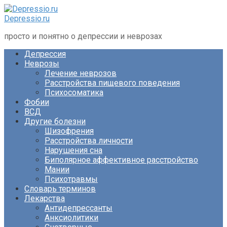
Перейти
к
Depressio.ru
контенту
просто и понятно о депрессии и неврозах
Депрессия
Неврозы
Лечение неврозов
Расстройства пищевого поведения
Психосоматика
Фобии
ВСД
Другие болезни
Шизофрения
Расстройства личности
Нарушения сна
Биполярное аффективное расстройство
Мании
Психотравмы
Словарь терминов
Лекарства
Антидепрессанты
Анксиолитики