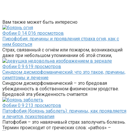
Вам также может быть интересно
Фобии
0
14 016 просмотров
Пирофобия: причины и проявления страха огня, как с
ним бороться
Страх, связанный с огнём или пожаром, возникающий
даже при небольшом упоминании об этой стихии,
Фобии
0
9 619 просмотров
Синдром дисморфоманический: что это такое, причины,
симптомы и лечение
Синдром дисморфоманический – это бредовая
убежденность в собственном физическом уродстве.
Бредовой эта убежденность считается
Фобии
0
9 213 просмотров
Патофобия (боязнь заболеть): причины, как проявляется
и лечится, психотерапия
Патофобия – это навязчивый страх заполучить болезнь.
Термин происходит от греческих слов: «pathos» –