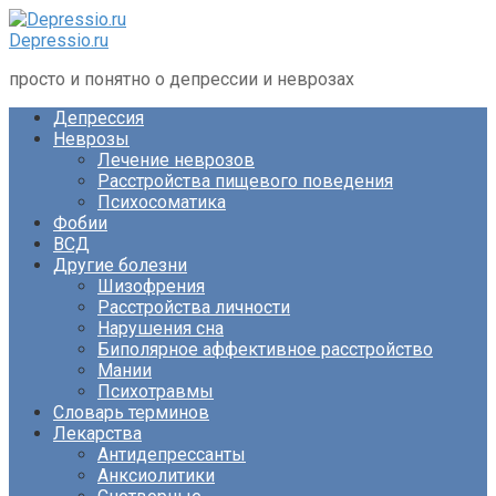
Перейти
к
Depressio.ru
контенту
просто и понятно о депрессии и неврозах
Депрессия
Неврозы
Лечение неврозов
Расстройства пищевого поведения
Психосоматика
Фобии
ВСД
Другие болезни
Шизофрения
Расстройства личности
Нарушения сна
Биполярное аффективное расстройство
Мании
Психотравмы
Словарь терминов
Лекарства
Антидепрессанты
Анксиолитики