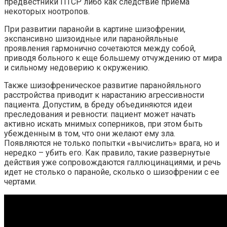
предвестники ПТСР либо как следствие приема
некоторых ноотропов.
При развитии паранойи в картине шизофрении,
экспансивно шизоидные или паранойяльные
проявления гармонично сочетаются между собой,
приводя больного к еще большему отчуждению от мира
и сильному недоверию к окружению.
Также шизофреническое развитие паранойяльного
расстройства приводит к нарастанию агрессивности
пациента. Допустим, в бреду объединяются идеи
преследования и ревности: пациент может начать
активно искать мнимых соперников, при этом быть
убежденным в том, что они желают ему зла.
Появляются не только попытки «вычислить» врага, но и
нередко – убить его. Как правило, такие развернутые
действия уже сопровождаются галлюцинациями, и речь
идет не столько о паранойе, сколько о шизофрении с ее
чертами.