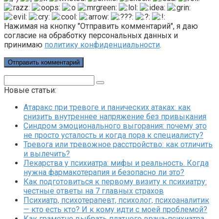
Нажимая на кнопку "Отправить комментарий", я даю
согласие на обработку персональных данных и
принимаю
политику конфиденциальности
.
Поиск:
Новые статьи:
Атаракс при тревоге и панических атаках: как
снизить внутреннее напряжение без привыкания
Синдром эмоционального выгорания: почему это
не просто усталость и когда пора к специалисту?
Тревога или тревожное расстройство: как отличить
и вылечить?
Лекарства у психиатра: мифы и реальность. Когда
нужна фармакотерапия и безопасно ли это?
Как подготовиться к первому визиту к психиатру:
честные ответы на 7 главных страхов
Психиатр, психотерапевт, психолог, психоаналитик
— кто есть кто? И к кому идти с моей проблемой?
Как грамотно выбрать платного врача-психиатра