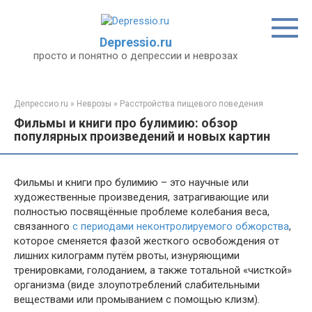
Перейти
к
контенту
Depressio.ru
просто и понятно о депрессии и неврозах
Депрессио.ru
»
Неврозы
»
Расстройства пищевого поведения
Фильмы и книги про булимию: обзор
популярных произведений и новых картин
Фильмы и книги про булимию – это научные или
художественные произведения, затрагивающие или
полностью посвящённые проблеме колебания веса,
связанного
с периодами неконтролируемого обжорства
,
которое сменяется фазой жесткого освобождения от
лишних килограмм путём рвоты, изнуряющими
тренировками, голоданием, а также тотальной «чисткой»
организма (виде злоупотреблений слабительными
веществами или промыванием с помощью клизм).