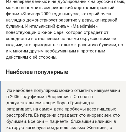
Из непереведенных и не дублированных на русский язык,
можно вспомнить американский короткометражный
фильм «Starving» 2009 года выпуска, который очень
наглядно демонстрирует развитие у девушки нервной
булимии. И итальянский фильм «Maledimiele»,
повествующий о юной Саре, которая страдает от
холодности в отношениях со всеми окружающими её
людьми, что приводит не только к развитию булимии, но
и к многим другим необдуманным и протестным
действиям с её стороны.
Наиболее популярные
Из наиболее популярных можно отметить нашумевший
в 2006 году фильм «Анорексия». Он снят в
документальном жанре Лорен Гринфилд и
затрагивает, на самом деле проблемы всех пищевых
расстройств. Её героини страдают кто анорексией, кто
булимией. Все они — пациенты ближайшей клиники, в
которую заглянула создатель фильма. Женщины, о