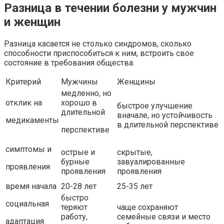
Разница в течении болезни у мужчин
и женщин
Разница касается не столько синдромов, сколько
способности приспособиться к ним, встроить свое
состояние в требования общества.
Критерий
Мужчины
Женщины
медленно, но
отклик на
хорошо в
быстрое улучшение
длительной
вначале, но устойчивость
медикаменты
в длительной перспективе
перспективе
симптомы и
острые и
скрытые,
бурные
завуалированные
проявления
проявления
проявления
время начала
20-28 лет
25-35 лет
быстро
социальная
теряют
чаще сохраняют
работу,
семейные связи и место
адаптация