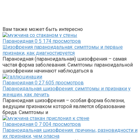
Вам также может быть интересно
Параноидная
0
5 174 просмотров
Шизофрения параноидальная: симптомы и первые
признаки, как диагностируется
Параноидная (параноидальная) шизофрения – самая
частая форма заболевания. Симптомы параноидальной
шизофрении начинают наблюдаться в
Параноидная
0
27 605 просмотров
Параноидальная шизофрения: симптомы и признаки у
женщин, как лечить
Параноидная шизофрения – особая форма болезни,
ведущим признаком которой является образование
бреда. Симптомы и
Параноидная
0
7 004 просмотров
Параноидальная шизофрения: причины, разновидности и
их признаки, чем опасна