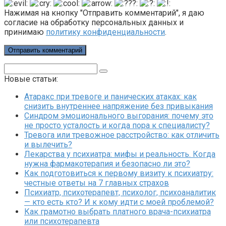
Нажимая на кнопку "Отправить комментарий", я даю
согласие на обработку персональных данных и
принимаю
политику конфиденциальности
.
Поиск:
Новые статьи:
Атаракс при тревоге и панических атаках: как
снизить внутреннее напряжение без привыкания
Синдром эмоционального выгорания: почему это
не просто усталость и когда пора к специалисту?
Тревога или тревожное расстройство: как отличить
и вылечить?
Лекарства у психиатра: мифы и реальность. Когда
нужна фармакотерапия и безопасно ли это?
Как подготовиться к первому визиту к психиатру:
честные ответы на 7 главных страхов
Психиатр, психотерапевт, психолог, психоаналитик
— кто есть кто? И к кому идти с моей проблемой?
Как грамотно выбрать платного врача-психиатра
или психотерапевта