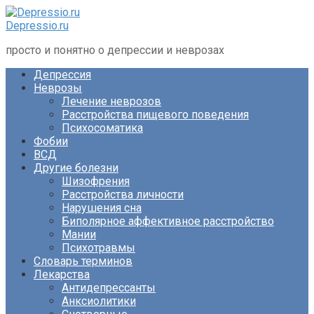
Перейти
к
Depressio.ru
контенту
просто и понятно о депрессии и неврозах
Депрессия
Неврозы
Лечение неврозов
Расстройства пищевого поведения
Психосоматика
Фобии
ВСД
Другие болезни
Шизофрения
Расстройства личности
Нарушения сна
Биполярное аффективное расстройство
Мании
Психотравмы
Словарь терминов
Лекарства
Антидепрессанты
Анксиолитики