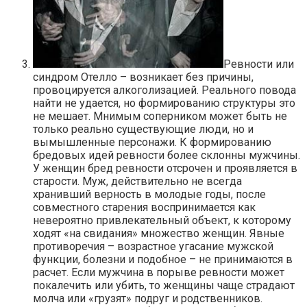
Ревности или
синдром Отелло – возникает без причины,
провоцируется алкоголизацией. Реального повода
найти не удается, но формированию структуры это
не мешает. Мнимым соперником может быть не
только реально существующие люди, но и
вымышленные персонажи. К формированию
бредовых идей ревности более склонны мужчины.
У женщин бред ревности отсрочен и проявляется в
старости. Муж, действительно не всегда
хранивший верность в молодые годы, после
совместного старения воспринимается как
невероятно привлекательный объект, к которому
ходят «на свидания» множество женщин. Явные
противоречия – возрастное угасание мужской
функции, болезни и подобное – не принимаются в
расчет. Если мужчина в порыве ревности может
покалечить или убить, то женщины чаще страдают
молча или «грузят» подруг и родственников.