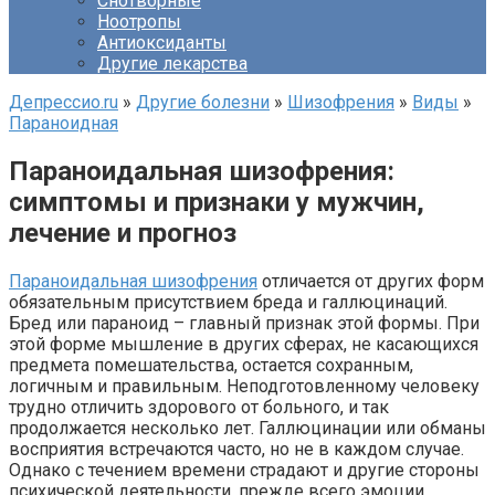
Снотворные
Ноотропы
Антиоксиданты
Другие лекарства
Депрессио.ru
»
Другие болезни
»
Шизофрения
»
Виды
»
Параноидная
Параноидальная шизофрения:
симптомы и признаки у мужчин,
лечение и прогноз
Параноидальная шизофрения
отличается от других форм
обязательным присутствием бреда и галлюцинаций.
Бред или параноид – главный признак этой формы. При
этой форме мышление в других сферах, не касающихся
предмета помешательства, остается сохранным,
логичным и правильным. Неподготовленному человеку
трудно отличить здорового от больного, и так
продолжается несколько лет. Галлюцинации или обманы
восприятия встречаются часто, но не в каждом случае.
Однако с течением времени страдают и другие стороны
психической деятельности, прежде всего эмоции.