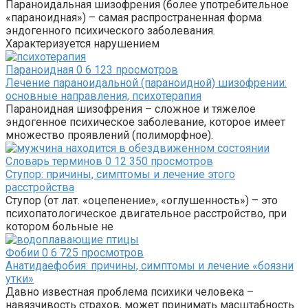
Параноидальная шизофрения (более употребительное
«параноидная») – самая распространенная форма
эндогенного психического заболевания.
Характеризуется нарушением
Параноидная
0
6 123 просмотров
Лечение параноидальной (параноидной) шизофрении:
основные направления, психотерапия
Параноидная шизофрения – сложное и тяжелое
эндогенное психическое заболевание, которое имеет
множество проявлений (полиморфное).
Словарь терминов
0
12 350 просмотров
Ступор: причины, симптомы и лечение этого
расстройства
Ступор (от лат. «оцепенение», «оглушенность») – это
психопатологическое двигательное расстройство, при
котором больные не
Фобии
0
6 725 просмотров
Анатидаефобия: причины, симптомы и лечение «боязни
утки»
Давно известная проблема психики человека –
навязчивость страхов, может принимать масштабность