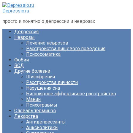
Перейти
к
Depressio.ru
контенту
просто и понятно о депрессии и неврозах
Депрессия
Неврозы
Лечение неврозов
Расстройства пищевого поведения
Психосоматика
Фобии
ВСД
Другие болезни
Шизофрения
Расстройства личности
Нарушения сна
Биполярное аффективное расстройство
Мании
Психотравмы
Словарь терминов
Лекарства
Антидепрессанты
Анксиолитики