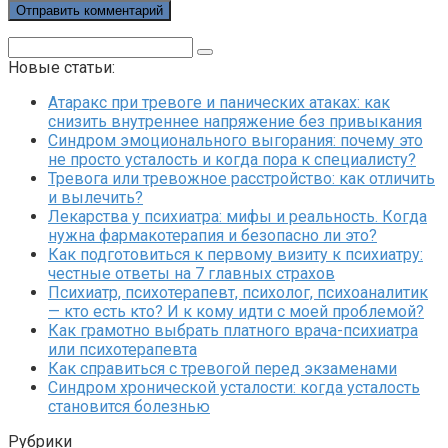
Поиск:
Новые статьи:
Атаракс при тревоге и панических атаках: как
снизить внутреннее напряжение без привыкания
Синдром эмоционального выгорания: почему это
не просто усталость и когда пора к специалисту?
Тревога или тревожное расстройство: как отличить
и вылечить?
Лекарства у психиатра: мифы и реальность. Когда
нужна фармакотерапия и безопасно ли это?
Как подготовиться к первому визиту к психиатру:
честные ответы на 7 главных страхов
Психиатр, психотерапевт, психолог, психоаналитик
— кто есть кто? И к кому идти с моей проблемой?
Как грамотно выбрать платного врача-психиатра
или психотерапевта
Как справиться с тревогой перед экзаменами
Синдром хронической усталости: когда усталость
становится болезнью
Рубрики