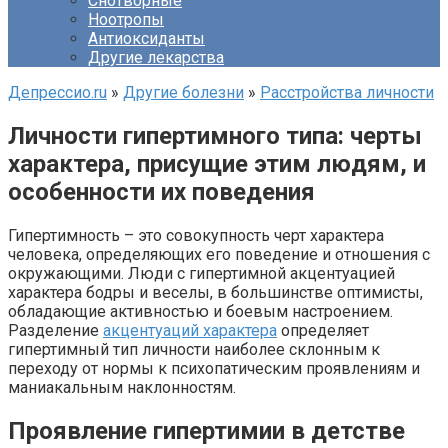
Снотворные
Ноотропы
Антиоксиданты
Другие лекарства
Депрессио.ru
»
Другие болезни
»
Расстройства личности
Личности гипертимного типа: черты
характера, присущие этим людям, и
особенности их поведения
Гипертимность – это совокупность черт характера
человека, определяющих его поведение и отношения с
окружающими. Люди с гипертимной акцентуацией
характера бодры и веселы, в большинстве оптимисты,
обладающие активностью и боевым настроением.
Разделение
акцентуаций характера
определяет
гипертимный тип личности наиболее склонным к
переходу от нормы к психопатическим проявлениям и
маниакальным наклонностям.
Проявление гипертимии в детстве