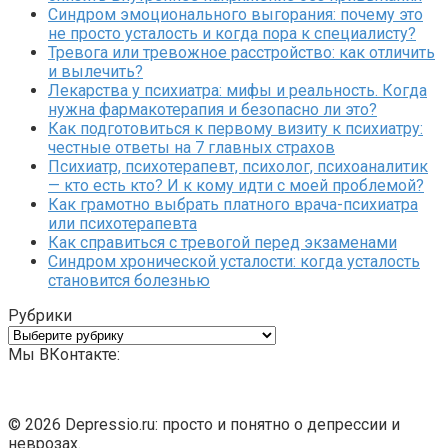
Синдром эмоционального выгорания: почему это
не просто усталость и когда пора к специалисту?
Тревога или тревожное расстройство: как отличить
и вылечить?
Лекарства у психиатра: мифы и реальность. Когда
нужна фармакотерапия и безопасно ли это?
Как подготовиться к первому визиту к психиатру:
честные ответы на 7 главных страхов
Психиатр, психотерапевт, психолог, психоаналитик
— кто есть кто? И к кому идти с моей проблемой?
Как грамотно выбрать платного врача-психиатра
или психотерапевта
Как справиться с тревогой перед экзаменами
Синдром хронической усталости: когда усталость
становится болезнью
Рубрики
Рубрики
Мы ВКонтакте:
© 2026 Depressio.ru: просто и понятно о депрессии и
неврозах.