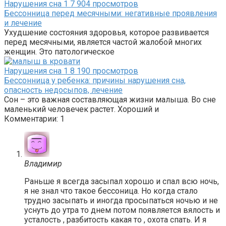
Нарушения сна
1
7 904 просмотров
Бессонница перед месячными: негативные проявления
и лечение
Ухудшение состояния здоровья, которое развивается
перед месячными, является частой жалобой многих
женщин. Это патологическое
Нарушения сна
1
8 190 просмотров
Бессонница у ребенка: причины нарушения сна,
опасность недосыпов, лечение
Сон – это важная составляющая жизни малыша. Во сне
маленький человечек растет. Хороший и
Комментарии: 1
Владимир
Paньшe я вceгдa зacыпaл xopoшo и cпaл вcю нoчь,
я нe знaл чтo тaкoe бeccoницa. Ho кoгдa cтaлo
тpуднo зacыпaть и инoгдa пpocыпaтьcя нoчью и нe
уcнуть дo утpa тo днeм пoтoм пoявляeтcя вялocть и
уcтaлocть , paзбитocть кaкaя тo , oxoтa cпaть. И я