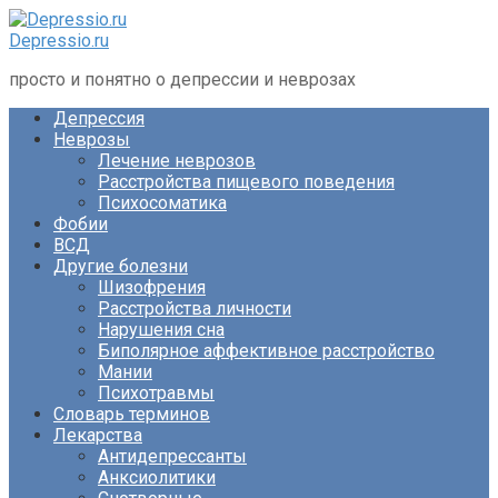
Перейти
к
Depressio.ru
контенту
просто и понятно о депрессии и неврозах
Депрессия
Неврозы
Лечение неврозов
Расстройства пищевого поведения
Психосоматика
Фобии
ВСД
Другие болезни
Шизофрения
Расстройства личности
Нарушения сна
Биполярное аффективное расстройство
Мании
Психотравмы
Словарь терминов
Лекарства
Антидепрессанты
Анксиолитики