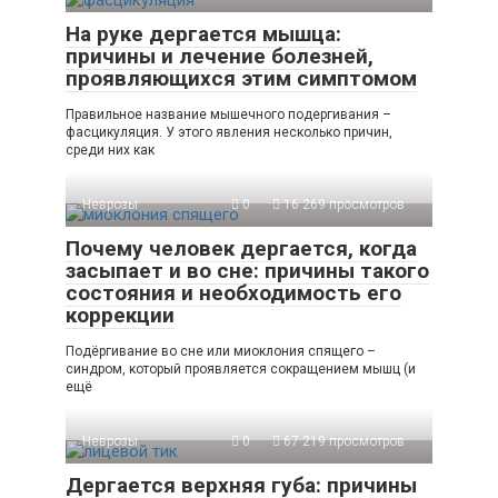
На руке дергается мышца:
причины и лечение болезней,
проявляющихся этим симптомом
Правильное название мышечного подергивания –
фасцикуляция. У этого явления несколько причин,
среди них как
Неврозы
0
16 269 просмотров
Почему человек дергается, когда
засыпает и во сне: причины такого
состояния и необходимость его
коррекции
Подёргивание во сне или миоклония спящего –
синдром, который проявляется сокращением мышц (и
ещё
Неврозы
0
67 219 просмотров
Дергается верхняя губа: причины