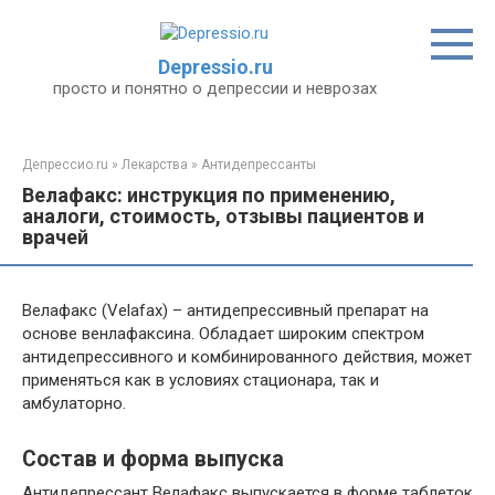
Перейти
к
контенту
Depressio.ru
просто и понятно о депрессии и неврозах
Депрессио.ru
»
Лекарства
»
Антидепрессанты
Велафакс: инструкция по применению,
аналоги, стоимость, отзывы пациентов и
врачей
Велафакс (Velafax) – антидепрессивный препарат на
основе венлафаксина. Обладает широким спектром
антидепрессивного и комбинированного действия, может
применяться как в условиях стационара, так и
амбулаторно.
Состав и форма выпуска
Антидепрессант Велафакс выпускается в форме таблеток