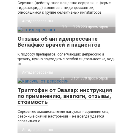
Серената (действующее вещество сертралин в форме
гидрохлорида) является антидепрессантом,
относящимся к группе селективных ингибиторов
Антидепрессанты
0
28 223 просмотров
Отзывы об антидепрессанте
Велафакс врачей и пациентов
К подбору препаратов, облегчающих депрессию и
тревогу, нужно подходить с особой тщательностью, ведь
от
Антидепрессанты
1
101 770 просмотров
Триптофан от Эвалар: инструкция
по применению, аналоги, отзывы,
стоимость
Серьезные эмоциональные нагрузки, нарушения сна,
сезонные скачки настроения – не всегда удается
справиться с
Антидепрессанты