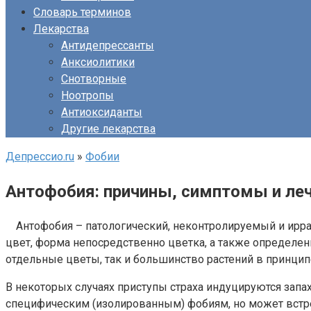
Словарь терминов
Лекарства
Антидепрессанты
Анксиолитики
Снотворные
Ноотропы
Антиоксиданты
Другие лекарства
Депрессио.ru
»
Фобии
Антофобия: причины, симптомы и леч
Антофобия – патологический, неконтролируемый и ирра
цвет, форма непосредственно цветка, а также определенн
отдельные цветы, так и большинство растений в принцип
В некоторых случаях приступы страха индуцируются запахо
специфическим (изолированным) фобиям, но может встреч