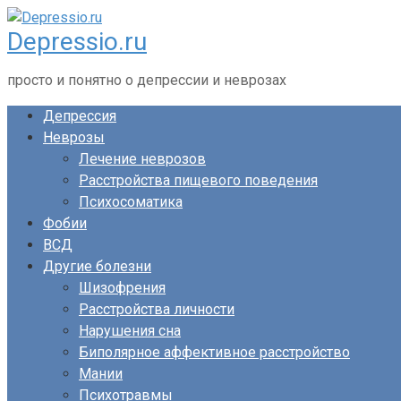
Перейти
Depressio.ru
к
контенту
просто и понятно о депрессии и неврозах
Депрессия
Неврозы
Лечение неврозов
Расстройства пищевого поведения
Психосоматика
Фобии
ВСД
Другие болезни
Шизофрения
Расстройства личности
Нарушения сна
Биполярное аффективное расстройство
Мании
Психотравмы