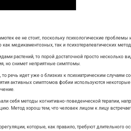
 самотек ее не стоит, поскольку психологические проблем
как медикаментозных, так и психотерапевтических метод
идами растений, то порой достаточной просто несколько в
ия, но снимет неприятные симптомы.
 то речь идет уже о близких к психиатрическим случаям со
ятия активных симптомов фобии используются некоторые т
ечение.
али себя методы когнитивно-поведенческой терапии, напр
ию. Метод хорош тем, что человек лицом к лицу встречает
регуляции, которые, как правило, требуют длительного ос