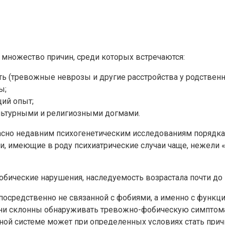
 множество причин, среди которых встречаются:
ь (тревожные неврозы и другие расстройства у родственн
ы;
ий опыт;
ультурными и религиозными догмами.
гласно недавним психогенетическим исследованиям порядк
, имеющие в роду психиатрические случаи чаще, нежели 
обические нарушения, наследуемость возрастала почти до 
епосредственно не связанной с фобиями, а именно с функц
ни склонны обнаруживать тревожно-фобическую симптома
ной системе может при определенных условиях стать прич