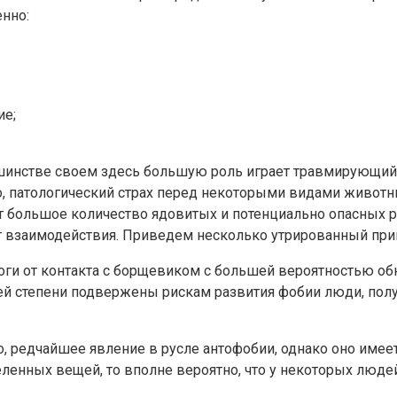
енно:
ие;
ьшинстве своем здесь большую роль играет травмирующий 
о, патологический страх перед некоторыми видами животн
ет большое количество ядовитых и потенциально опасных ра
ыт взаимодействия. Приведем несколько утрированный при
оги от контакта с борщевиком с большей вероятностью о
ей степени подвержены рискам развития фобии люди, пол
о, редчайшее явление в русле антофобии, однако оно имее
ленных вещей, то вполне вероятно, что у некоторых люде