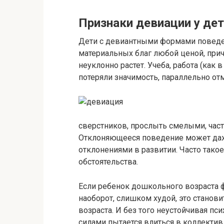
Признаки девиации у дет
Дети с девиантными формами поведе
материальных благ любой ценой, прич
неуклонно растет. Учеба, работа (как 
потеряли значимость, параллельно отм
сверстников, прослыть смелыми, част
Отклоняющееся поведение может даже
отклонениями в развитии. Часто тако
обстоятельства.
Если ребенок дошкольного возраста ф
наоборот, слишком худой, это станов
возраста. И без того неустойчивая п
силами пытается влиться в коллекти