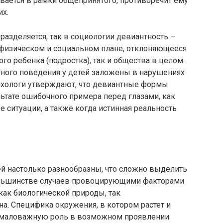
вается в рамки общепринятого, противоречит ему
их.
разделяется, так в социологии девиантность –
в физическом и социальном плане, отклоняющееся
о ребенка (подростка), так и общества в целом.
тного поведения у детей заложены в нарушениях
сихологи утверждают, что девиантные формы
ьтате ошибочного примера перед глазами, как
ситуации, а также когда истинная реальность
й настолько разнообразны, что сложно выделить
большинстве случаев провоцирующими факторами
как биологической природы, так
на. Специфика окружения, в котором растет и
немаловажную роль в возможном проявлении