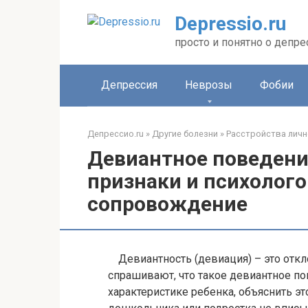
Перейти
Depressio.ru
к
контенту
просто и понятно о депре
Депрессия
Неврозы
Фобии
Депрессио.ru
»
Другие болезни
»
Расстройства личн
Девиантное поведение
признаки и психолог
сопровождение
Девиантность (девиация) – это отк
спрашивают, что такое девиантное пов
характеристике ребенка, объяснить 