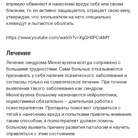
впрямую обвиняют в нанесении вреда себе или своим
близким, то он активно защищается, отрицает свою вину,
утверждая, что злопыхатели на него специально
клевещут и пытаются оболгать.
https://www.youtube.com/watch?v=XgGH0PCvkMY
Лечение
Лечение синдрома Мюнхгаузена всегда сопряжено с
большими трудностями. Сами больные отказываются
признавать у себя наличие психического заболевания и
согласны только на соматическое лечение. При точном
выявлении такого заболевания как синдром
Мюнхгаузена больному назначаются нейролептики,
нормотимики обязательно – длительная работа с
психотерапевтом. Препараты помогают справиться с
тягой к нанесению вреда и попытками привлечь внимание
таким способом, а психотерапевт должен помочь
больному выявить причину развития патологии и научить
справляться с этим состоянием.