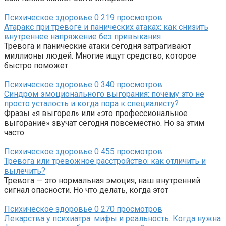
Психическое здоровье
0
219 просмотров
Атаракс при тревоге и панических атаках: как снизить
внутреннее напряжение без привыкания
Тревога и панические атаки сегодня затрагивают
миллионы людей. Многие ищут средство, которое
быстро поможет
Психическое здоровье
0
340 просмотров
Синдром эмоционального выгорания: почему это не
просто усталость и когда пора к специалисту?
Фразы «я выгорел» или «это профессиональное
выгорание» звучат сегодня повсеместно. Но за этим
часто
Психическое здоровье
0
455 просмотров
Тревога или тревожное расстройство: как отличить и
вылечить?
Тревога — это нормальная эмоция, наш внутренний
сигнал опасности. Но что делать, когда этот
Психическое здоровье
0
270 просмотров
Лекарства у психиатра: мифы и реальность. Когда нужна