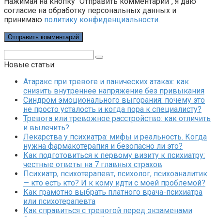
Нажимая на кнопку "Отправить комментарий", я даю
согласие на обработку персональных данных и
принимаю
политику конфиденциальности
.
Поиск:
Новые статьи:
Атаракс при тревоге и панических атаках: как
снизить внутреннее напряжение без привыкания
Синдром эмоционального выгорания: почему это
не просто усталость и когда пора к специалисту?
Тревога или тревожное расстройство: как отличить
и вылечить?
Лекарства у психиатра: мифы и реальность. Когда
нужна фармакотерапия и безопасно ли это?
Как подготовиться к первому визиту к психиатру:
честные ответы на 7 главных страхов
Психиатр, психотерапевт, психолог, психоаналитик
— кто есть кто? И к кому идти с моей проблемой?
Как грамотно выбрать платного врача-психиатра
или психотерапевта
Как справиться с тревогой перед экзаменами