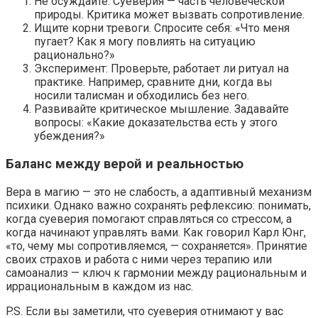
Не осуждайте. Суеверия — часть человеческой
природы. Критика может вызвать сопротивление.
Ищите корни тревоги. Спросите себя: «Что меня
пугает? Как я могу повлиять на ситуацию
рационально?»
Эксперимент: Проверьте, работает ли ритуал на
практике. Например, сравните дни, когда вы
носили талисман и обходились без него.
Развивайте критическое мышление. Задавайте
вопросы: «Какие доказательства есть у этого
убеждения?»
Баланс между верой и реальностью
Вера в магию — это не слабость, а адаптивный механизм
психики. Однако важно сохранять рефлексию: понимать,
когда суеверия помогают справляться со стрессом, а
когда начинают управлять вами. Как говорил Карл Юнг,
«то, чему мы сопротивляемся, — сохраняется». Принятие
своих страхов и работа с ними через терапию или
самоанализ — ключ к гармонии между рациональным и
иррациональным в каждом из нас.
P.S. Если вы заметили, что суеверия отнимают у вас