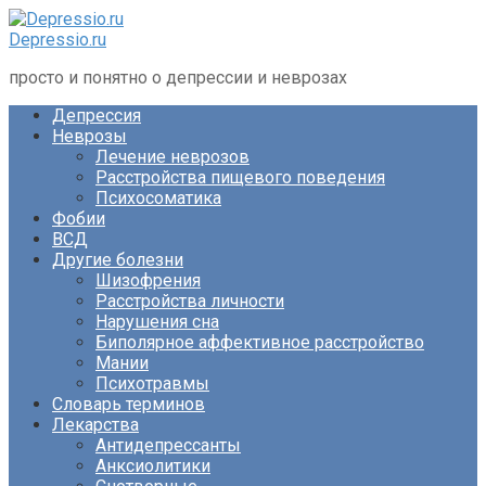
Перейти
к
Depressio.ru
контенту
просто и понятно о депрессии и неврозах
Депрессия
Неврозы
Лечение неврозов
Расстройства пищевого поведения
Психосоматика
Фобии
ВСД
Другие болезни
Шизофрения
Расстройства личности
Нарушения сна
Биполярное аффективное расстройство
Мании
Психотравмы
Словарь терминов
Лекарства
Антидепрессанты
Анксиолитики