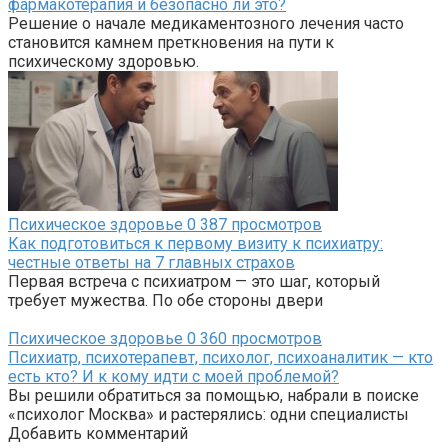
фармакотерапия и безопасно ли это?
Решение о начале медикаментозного лечения часто
становится камнем преткновения на пути к
психическому здоровью.
Психическое здоровье
0
387 просмотров
Как подготовиться к первому визиту к психиатру:
честные ответы на 7 главных страхов
Первая встреча с психиатром — это шаг, который
требует мужества. По обе стороны двери
Психическое здоровье
0
360 просмотров
Психиатр, психотерапевт, психолог, психоаналитик — кто
есть кто? И к кому идти с моей проблемой?
Вы решили обратиться за помощью, набрали в поиске
«психолог Москва» и растерялись: одни специалисты
Добавить комментарий