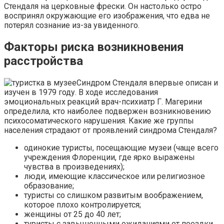
Стендаля на церковные фрески. Он настолько остро
воспринял окружающие его изображения, что едва не
потерял сознание из-за увиденного.
Факторы риска возникновения
расстройства
Синдром Стендаля впервые описан и
изучен в 1979 году. В ходе исследования
эмоциональных реакций врач-психиатр Г. Магерини
определила, кто наиболее подвержен возникновению
психосоматического нарушения. Какие же группы
населения страдают от проявлений синдрома Стендаля?
одинокие туристы, посещающие музеи (чаще всего
учреждения Флоренции, где ярко выражены
чувства в произведениях);
люди, имеющие классическое или религиозное
образование;
туристы со слишком развитым воображением,
которое плохо контролируется;
женщины от 25 до 40 лет;
туристы с завышенными ожиданиями от поездки