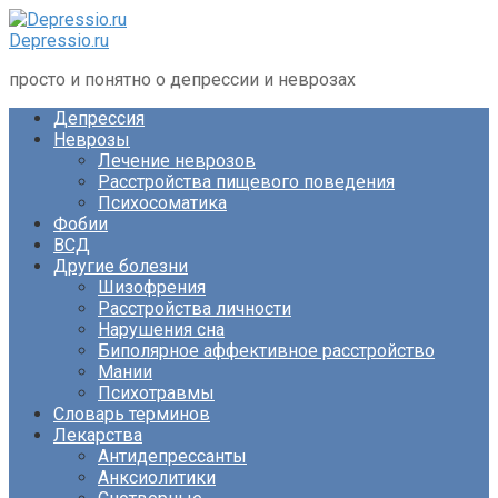
Перейти
к
Depressio.ru
контенту
просто и понятно о депрессии и неврозах
Депрессия
Неврозы
Лечение неврозов
Расстройства пищевого поведения
Психосоматика
Фобии
ВСД
Другие болезни
Шизофрения
Расстройства личности
Нарушения сна
Биполярное аффективное расстройство
Мании
Психотравмы
Словарь терминов
Лекарства
Антидепрессанты
Анксиолитики