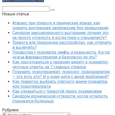
Поиск:
Новые статьи:
Атаракс при тревоге и панических атаках: как
снизить внутреннее напряжение без привыкания
Синдром эмоционального выгорания: почему это
не просто усталость и когда пора к специалисту?
Тревога или тревожное расстройство: как отличить
и вылечить?
Лекарства у психиатра: мифы и реальность. Когда
нужна фармакотерапия и безопасно ли это?
Как подготовиться к первому визиту к психиатру:
честные ответы на 7 главных страхов
Психиатр, психотерапевт, психолог, психоаналитик
— кто есть кто? И к кому идти с моей проблемой?
Как грамотно выбрать платного врача-психиатра
или психотерапевта
Как справиться с тревогой перед экзаменами
Синдром хронической усталости: когда усталость
становится болезнью
Рубрики
Рубрики