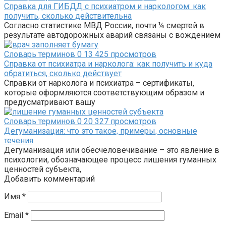
Справка для ГИБДД с психиатром и наркологом: как
получить, сколько действительна
Согласно статистике МВД России, почти ¼ смертей в
результате автодорожных аварий связаны с вождением
Словарь терминов
0
13 425 просмотров
Справка от психиатра и нарколога: как получить и куда
обратиться, сколько действует
Справки от нарколога и психиатра – сертификаты,
которые оформляются соответствующим образом и
предусматривают вашу
Словарь терминов
0
20 327 просмотров
Дегуманизация: что это такое, примеры, основные
течения
Дегуманизация или обесчеловечивание – это явление в
психологии, обозначающее процесс лишения гуманных
ценностей субъекта,
Добавить комментарий
Имя
*
Email
*