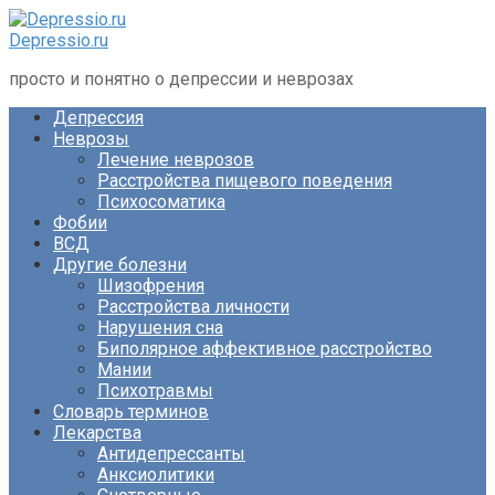
Перейти
к
Depressio.ru
контенту
просто и понятно о депрессии и неврозах
Депрессия
Неврозы
Лечение неврозов
Расстройства пищевого поведения
Психосоматика
Фобии
ВСД
Другие болезни
Шизофрения
Расстройства личности
Нарушения сна
Биполярное аффективное расстройство
Мании
Психотравмы
Словарь терминов
Лекарства
Антидепрессанты
Анксиолитики