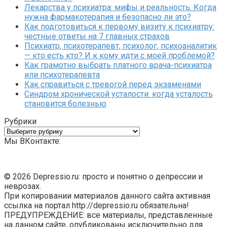
Лекарства у психиатра: мифы и реальность. Когда
нужна фармакотерапия и безопасно ли это?
Как подготовиться к первому визиту к психиатру:
честные ответы на 7 главных страхов
Психиатр, психотерапевт, психолог, психоаналитик
— кто есть кто? И к кому идти с моей проблемой?
Как грамотно выбрать платного врача-психиатра
или психотерапевта
Как справиться с тревогой перед экзаменами
Синдром хронической усталости: когда усталость
становится болезнью
Рубрики
Рубрики
Мы ВКонтакте:
© 2026 Depressio.ru: просто и понятно о депрессии и
неврозах.
При копировании материалов данного сайта активная
ссылка на портал http://depressio.ru обязательна!
ПРЕДУПРЕЖДЕНИЕ: все материалы, представленные
на данном сайте, опубликованы исключительно для