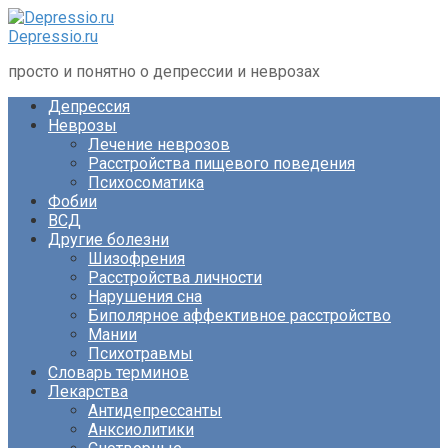
Перейти
к
Depressio.ru
контенту
просто и понятно о депрессии и неврозах
Депрессия
Неврозы
Лечение неврозов
Расстройства пищевого поведения
Психосоматика
Фобии
ВСД
Другие болезни
Шизофрения
Расстройства личности
Нарушения сна
Биполярное аффективное расстройство
Мании
Психотравмы
Словарь терминов
Лекарства
Антидепрессанты
Анксиолитики