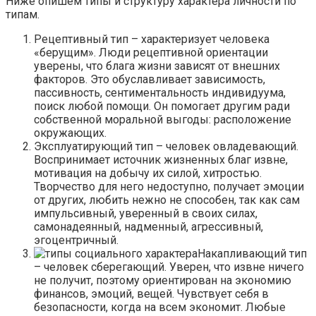
Ниже опишем типы и структуру характера личности по
типам.
Рецептивный тип – характеризует человека
«берущим». Люди рецептивной ориентации
уверены, что блага жизни зависят от внешних
факторов. Это обуславливает зависимость,
пассивность, сентиментальность индивидуума,
поиск любой помощи. Он помогает другим ради
собственной моральной выгоды: расположение
окружающих.
Эксплуатирующий тип – человек овладевающий.
Воспринимает источник жизненных благ извне,
мотивация на добычу их силой, хитростью.
Творчество для него недоступно, получает эмоции
от других, любить нежно не способен, так как сам
импульсивный, уверенный в своих силах,
самонадеянный, надменный, агрессивный,
эгоцентричный.
Накапливающий тип
– человек сберегающий. Уверен, что извне ничего
не получит, поэтому ориентирован на экономию
финансов, эмоций, вещей. Чувствует себя в
безопасности, когда на всем экономит. Любые