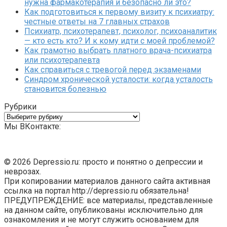
нужна фармакотерапия и безопасно ли это?
Как подготовиться к первому визиту к психиатру:
честные ответы на 7 главных страхов
Психиатр, психотерапевт, психолог, психоаналитик
— кто есть кто? И к кому идти с моей проблемой?
Как грамотно выбрать платного врача-психиатра
или психотерапевта
Как справиться с тревогой перед экзаменами
Синдром хронической усталости: когда усталость
становится болезнью
Рубрики
Рубрики
Мы ВКонтакте:
© 2026 Depressio.ru: просто и понятно о депрессии и
неврозах.
При копировании материалов данного сайта активная
ссылка на портал http://depressio.ru обязательна!
ПРЕДУПРЕЖДЕНИЕ: все материалы, представленные
на данном сайте, опубликованы исключительно для
ознакомления и не могут служить основанием для