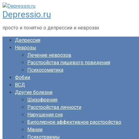
Перейти
Depressio.ru
к
контенту
просто и понятно о депрессии и неврозах
Депрессия
Неврозы
Лечение неврозов
Расстройства пищевого поведения
Психосоматика
Фобии
ВСД
Другие болезни
Шизофрения
Расстройства личности
Нарушения сна
Биполярное аффективное расстройство
Мании
Психотравмы