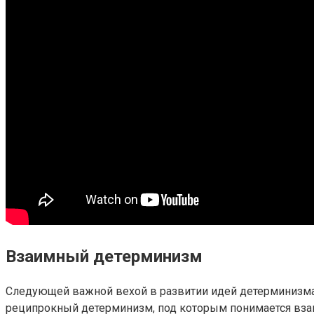
Взаимный детерминизм
Следующей важной вехой в развитии идей детерминизма в
реципрокный детерминизм, под которым понимается вза