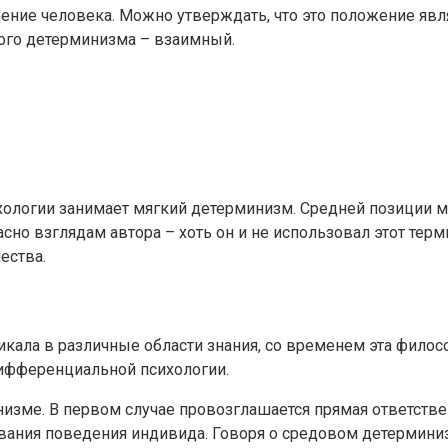
ение человека. Можно утверждать, что это положение яв
ого детерминизма – взаимный.
хологии занимает мягкий детерминизм. Средней позиции 
о взглядам автора – хоть он и не использовал этот терм
ества.
икала в различные области знания, со временем эта фило
дифференциальной психологии.
зме. В первом случае провозглашается прямая ответствен
ования поведения индивида. Говоря о средовом детерминиз