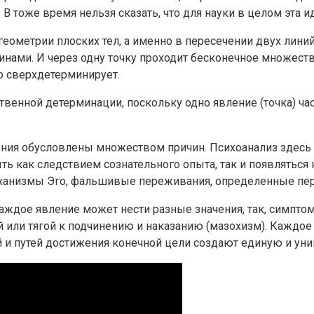
В тоже время нельзя сказать, что для науки в целом эта и
ометрии плоских тел, а именно в пересечении двух линий,
чинами. И через одну точку проходит бесконечное множест
то сверхдетерминирует.
енной детерминации, поскольку одно явление (точка) ча
ления обусловлены множеством причин. Психоанализ здесь
ть как следствием сознательного опыта, так и появляться
анизмы Эго, фальшивые переживания, определенные пере
ждое явление может нести разные значения, так, симпто
 или тягой к подчинению и наказанию (мазохизм). Каждое 
й и путей достижения конечной цели создают единую и ун