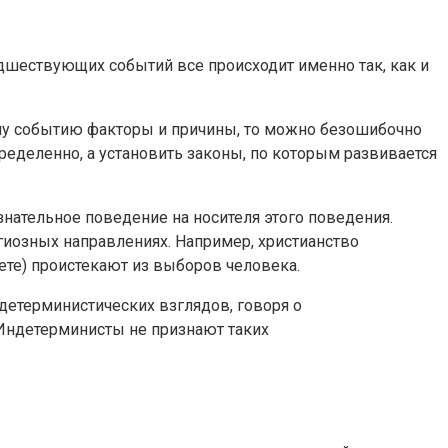
дшествующих событий все происходит именно так, как и
му событию факторы и причины, то можно безошибочно
определенно, а установить законы, по которым развивается
знательное поведение на носителя этого поведения.
гиозных направлениях. Например, христианство
ете) проистекают из выборов человека.
етерминистических взглядов, говоря о
 Индетерминисты не признают таких