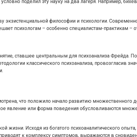
 условно поделил эту науку на два лагеря. Например, бих
у экзистенциальной философии и психологии. Современное
шает психологам – особенно специалистам-практикам – от
нятие, ставшее центральным для психоанализа Фрейда. Пос
етодологии классического психоанализа, провозгласив зн
и.
отрена, что положило начало развитию множественного 
еское явление или форма поведения обусловливаются множе
ой жизни. Исходя из богатого психоаналитического опыта,
приводят к комплексу симптомов, выражаются в сновидения