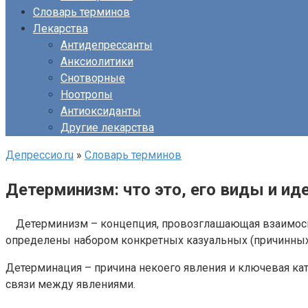
Словарь терминов
Лекарства
Антидепрессанты
Анксиолитики
Снотворные
Ноотропы
Антиоксиданты
Другие лекарства
Депрессио.ru
»
Словарь терминов
Детерминизм: что это, его виды и иде
Детерминизм – концепция, провозглашающая взаимосвя
определены набором конкретных казуальных (причинных
Детерминация – причина некоего явления и ключевая ка
связи между явлениями.