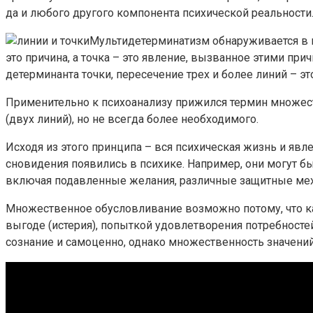
да и любого другого компонента психической реальности. 
Мультидетерминатизм обнаруживается в ге
это причина, а точка – это явление, вызванное этими при
детерминанта точки, пересечение трех и более линий – э
Применительно к психоанализу прижился термин множеств
(двух линий), но не всегда более необходимого.
Исходя из этого принципа – вся психическая жизнь и яв
сновидения появились в психике. Например, они могут бы
включая подавленные желания, различные защитные мех
Множественное обусловливание возможно потому, что ка
выгоде (истерия), попыткой удовлетворения потребностей
сознание и самоценно, однако множественность значени