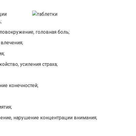
ции
;
оловокружение, головная боль;
 влечения;
я;
ойство, усиления страха;
ние конечностей;
ятия;
дение, нарушение концентрации внимания;