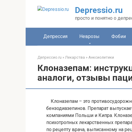
Перейти
Depressio.ru
к
контенту
просто и понятно о депре
Депрессия
Неврозы
Фобии
Депрессио.ru
»
Лекарства
»
Анксиолитики
Клоназепам: инструк
аналоги, отзывы паци
Клоназепам – это противосудорожн
бензодиазепинов. Препарат выпускае
компаниями Польши и Кипра. Клоназе
психотропных лекарственных препарат
по рецепту врача, выписанному на ре