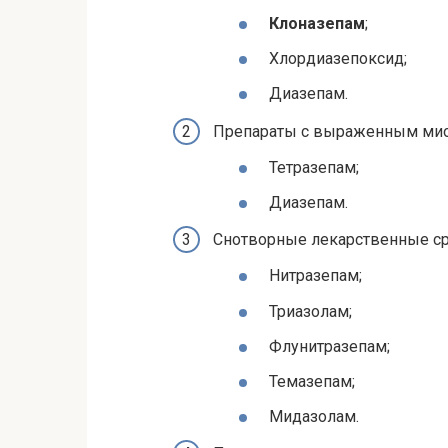
Клоназепам
;
Хлордиазепоксид;
Диазепам.
Препараты с выраженным ми
Тетразепам;
Диазепам.
Снотворные лекарственные ср
Нитразепам;
Триазолам;
Флунитразепам;
Темазепам;
Мидазолам.