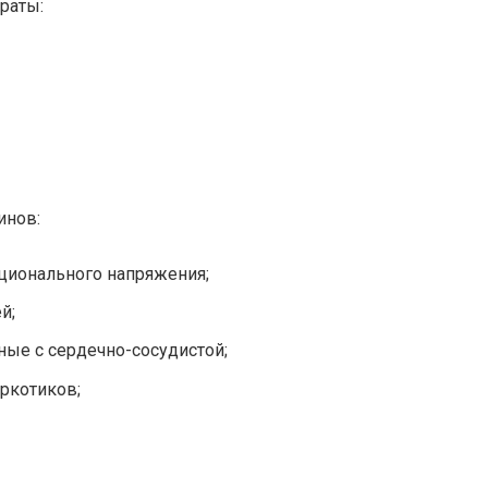
раты:
инов:
оционального напряжения;
й;
ные с сердечно-сосудистой;
ркотиков;