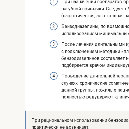
При назначении препаратов в
пагубной привычки. Следует о
(наркотическая, алкогольная з
Бензодиазепины, по возможнос
использованием минимальных 
После лечения длительными ку
с подключением методики «пл
бензодиазепинов составляет 
подбирается врачом индивиду
Проведение длительной терап
случаях: хронические соматич
данной группы; пожилые паци
полностью редуцируют клинич
При рациональном использовании бензодиа
практически не возникает.