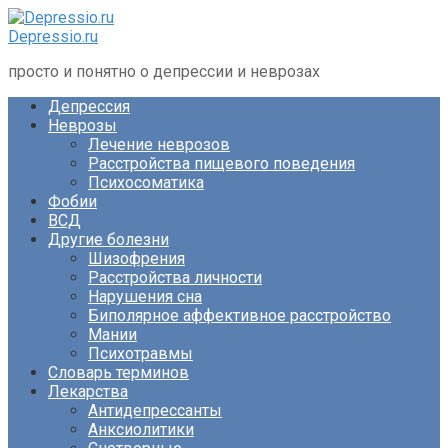
Перейти
к
Depressio.ru
контенту
просто и понятно о депрессии и неврозах
Депрессия
Неврозы
Лечение неврозов
Расстройства пищевого поведения
Психосоматика
Фобии
ВСД
Другие болезни
Шизофрения
Расстройства личности
Нарушения сна
Биполярное аффективное расстройство
Мании
Психотравмы
Словарь терминов
Лекарства
Антидепрессанты
Анксиолитики