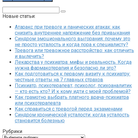
Поиск:
Новые статьи:
Атаракс при тревоге и панических атаках: как
снизить внутреннее напряжение без привыкания
Синдром эмоционального выгорания: почему это
не просто усталость и когда пора к специалисту?
Тревога или тревожное расстройство: как отличить
и вылечить?
Лекарства у психиатра: мифы и реальность. Когда
нужна фармакотерапия и безопасно ли это?
Как подготовиться к первому визиту к психиатру:
честные ответы на 7 главных страхов
Психиатр, психотерапевт, психолог, психоаналитик
— кто есть кто? И к кому идти с моей проблемой?
Как грамотно выбрать платного врача-психиатра
или психотерапевта
Как справиться с тревогой перед экзаменами
Синдром хронической усталости: когда усталость
становится болезнью
Рубрики
Рубрики