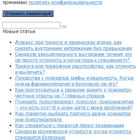
принимаю
политику конфиденциальности
.
Поиск:
Новые статьи:
Атаракс при тревоге и панических атаках: как
снизить внутреннее напряжение без привыкания
Синдром эмоционального выгорания: почему это
не просто усталость и когда пора к специалисту?
Тревога или тревожное расстройство: как отличить
и вылечить?
Лекарства у психиатра: мифы и реальность. Когда
нужна фармакотерапия и безопасно ли это?
Как подготовиться к первому визиту к психиатру:
честные ответы на 7 главных страхов
Психиатр, психотерапевт, психолог, психоаналитик
— кто есть кто? И к кому идти с моей проблемой?
Как грамотно выбрать платного врача-психиатра
или психотерапевта
Как справиться с тревогой перед экзаменами
Синдром хронической усталости: когда усталость
становится болезнью