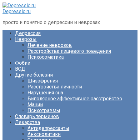
Перейти
к
Depressio.ru
контенту
просто и понятно о депрессии и неврозах
Депрессия
Неврозы
Лечение неврозов
Расстройства пищевого поведения
Психосоматика
Фобии
ВСД
Другие болезни
Шизофрения
Расстройства личности
Нарушения сна
Биполярное аффективное расстройство
Мании
Психотравмы
Словарь терминов
Лекарства
Антидепрессанты
Анксиолитики