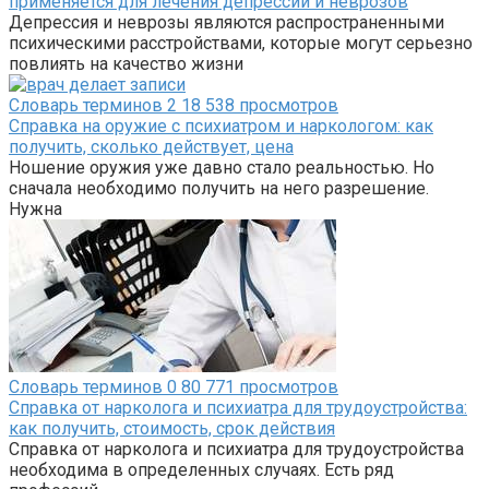
применяется для лечения депрессии и неврозов
Депрессия и неврозы являются распространенными
психическими расстройствами, которые могут серьезно
повлиять на качество жизни
Словарь терминов
2
18 538 просмотров
Справка на оружие с психиатром и наркологом: как
получить, сколько действует, цена
Ношение оружия уже давно стало реальностью. Но
сначала необходимо получить на него разрешение.
Нужна
Словарь терминов
0
80 771 просмотров
Справка от нарколога и психиатра для трудоустройства:
как получить, стоимость, срок действия
Справка от нарколога и психиатра для трудоустройства
необходима в определенных случаях. Есть ряд