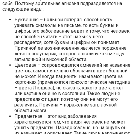
себя. Поэтому зрительная агнозия подразделяется на
следующие виды:
Буквенная – больной потерял способность
узнавать символы на письме, то есть буквы и
цифры, это заболевание ведет к тому, что человек
не способен читать – этот навык у него
распадается, хотя буквы и цифры он понимает.
Причиной ее возникновения является поражение
левого полушария, которое локализуется между
затылочной и височной области.
Цветовая – сопровождается амнезией на название
цветов, самостоятельно обозначить цвет больной
не может. Иногда пациенты называют цвета на
карточках (применяется психологическая методика
– цвета Люшера), но сказать, какого цвета стол
или картина они не в состоянии. Такие люди не
представляют цвет, поэтому они не могут его
различить. Причина – поражение затылочной
области мозга.
Предметная – этот вид заболевания
характеризуется тем, что видя, человек не может
узнать предметы. Парадоксально, но на ощупь он
их называет и описывает. Такие люди напоминают