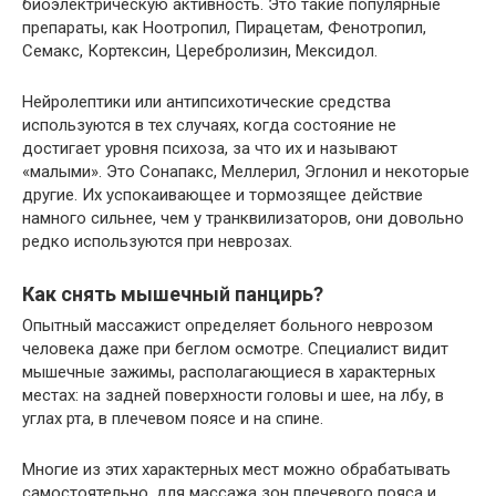
биоэлектрическую активность. Это такие популярные
препараты, как Ноотропил, Пирацетам, Фенотропил,
Семакс, Кортексин, Церебролизин, Мексидол.
Нейролептики или антипсихотические средства
используются в тех случаях, когда состояние не
достигает уровня психоза, за что их и называют
«малыми». Это Сонапакс, Меллерил, Эглонил и некоторые
другие. Их успокаивающее и тормозящее действие
намного сильнее, чем у транквилизаторов, они довольно
редко используются при неврозах.
Как снять мышечный панцирь?
Опытный массажист определяет больного неврозом
человека даже при беглом осмотре. Специалист видит
мышечные зажимы, располагающиеся в характерных
местах: на задней поверхности головы и шее, на лбу, в
углах рта, в плечевом поясе и на спине.
Многие из этих характерных мест можно обрабатывать
самостоятельно, для массажа зон плечевого пояса и