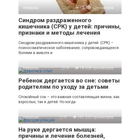
Неврозы
0
14 325 просмотров
Синдром раздраженного
кишечника (СРК) у детей: причины,
признаки и методы лечения
Синдром раздраженного кишечника у детей (СРК) –
психосоматическое заболевание, сопровождающееся
болями в животе и
Неврозы
0
18 608 просмотров
Ребенок дергается во сне: советы
родителям по уходу за детьми
Спокойный сон – это важная составляющая жизни, как
взрослых, так и детей. Но когда
Неврозы
0
101 222 просмотров
На руке дергается мышца:
причины и лечение болезней,