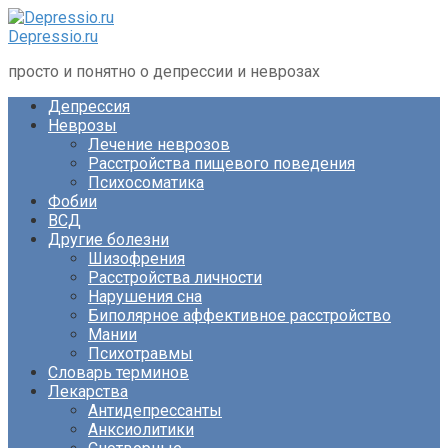
Перейти
к
Depressio.ru
контенту
просто и понятно о депрессии и неврозах
Депрессия
Неврозы
Лечение неврозов
Расстройства пищевого поведения
Психосоматика
Фобии
ВСД
Другие болезни
Шизофрения
Расстройства личности
Нарушения сна
Биполярное аффективное расстройство
Мании
Психотравмы
Словарь терминов
Лекарства
Антидепрессанты
Анксиолитики