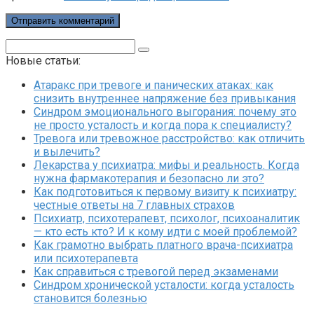
Поиск:
Новые статьи:
Атаракс при тревоге и панических атаках: как
снизить внутреннее напряжение без привыкания
Синдром эмоционального выгорания: почему это
не просто усталость и когда пора к специалисту?
Тревога или тревожное расстройство: как отличить
и вылечить?
Лекарства у психиатра: мифы и реальность. Когда
нужна фармакотерапия и безопасно ли это?
Как подготовиться к первому визиту к психиатру:
честные ответы на 7 главных страхов
Психиатр, психотерапевт, психолог, психоаналитик
— кто есть кто? И к кому идти с моей проблемой?
Как грамотно выбрать платного врача-психиатра
или психотерапевта
Как справиться с тревогой перед экзаменами
Синдром хронической усталости: когда усталость
становится болезнью