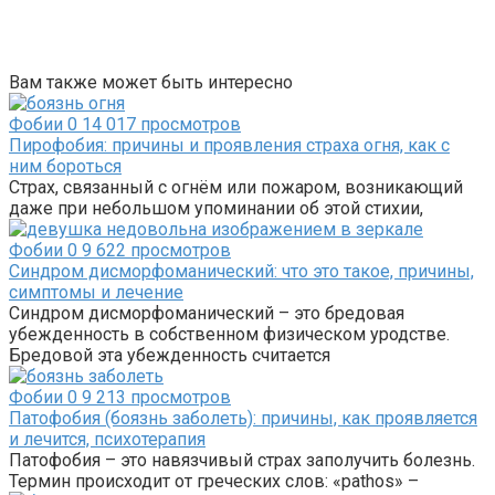
Вам также может быть интересно
Фобии
0
14 017 просмотров
Пирофобия: причины и проявления страха огня, как с
ним бороться
Страх, связанный с огнём или пожаром, возникающий
даже при небольшом упоминании об этой стихии,
Фобии
0
9 622 просмотров
Синдром дисморфоманический: что это такое, причины,
симптомы и лечение
Синдром дисморфоманический – это бредовая
убежденность в собственном физическом уродстве.
Бредовой эта убежденность считается
Фобии
0
9 213 просмотров
Патофобия (боязнь заболеть): причины, как проявляется
и лечится, психотерапия
Патофобия – это навязчивый страх заполучить болезнь.
Термин происходит от греческих слов: «pathos» –