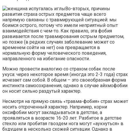
Во-вторых, причины
развития страха острых предметов чаще всего
напрямую связаны с травмирующей ситуацией: мы
боимся острого, потому что имели неприятный опыт
взаимодействия с чем-то. Как правило, эта фобия
развивается после травмирования острым предметом,
но позже (в редких случаях заболевание может со
временем сойти на нет) она превращается в
нормальную форму человеческого поведения,
направленного на избегание опасности.
Можно провести аналогию со страхом собак после
укуса: через некоторое время (иногда это 2-3 года) страх
исчезает сам собой. В общем – это своеобразная форма
инстинкта самосохранения, однако в случае айхмофобии
он носит сильно раздутый характер.
Несмотря на прямую связь «травма-фобия» страх может
носить отсроченный характер. Например, корни
оксифобии могут закладываться в детстве, а
проявляться в возрасте 16-20 лет. Разбитое в детстве
стекло или пробитая гвоздем нога могут «аукнуться» в
будущем в несколько схожей ситуации. Однако в