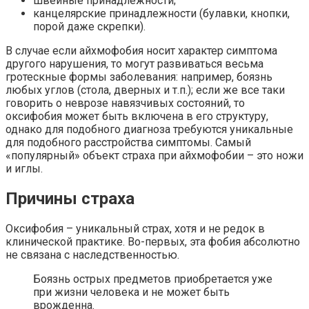
швейные принадлежности;
канцелярские принадлежности (булавки, кнопки,
порой даже скрепки).
В случае если айхмофобия носит характер симптома
другого нарушения, то могут развиваться весьма
гротескные формы заболевания: например, боязнь
любых углов (стола, дверных и т.п.); если же все таки
говорить о неврозе навязчивых состояний, то
оксифобия может быть включена в его структуру,
однако для подобного диагноза требуются уникальные
для подобного расстройства симптомы. Самый
«популярный» объект страха при айхмофобии – это ножи
и иглы.
Причины страха
Оксифобия – уникальный страх, хотя и не редок в
клинической практике. Во-первых, эта фобия абсолютно
не связана с наследственностью.
Боязнь острых предметов приобретается уже
при жизни человека и не может быть
врожденна.