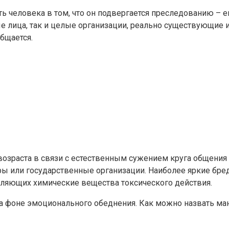
ь человека в том, что он подвергается преследованию – его
ые лица, так и целые организации, реально существующие
общается.
возраста в связи с естественным сужением круга общения
 или государственные организации. Наиболее яркие бред
бляющих химические вещества токсического действия.
на фоне эмоционального обеднения. Как можно назвать м