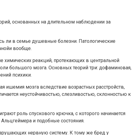
орий, основанных на длительном наблюдении за
ись ли в семье душевные болезни. Патологические
анойи вообще.
е химических реакций, протекающих в центральной
оли большого мозга. Основных теорий три: дофаминовая,
ений психики.
я ишемия мозга вследствие возрастных расстройств,
ичается неустойчивостью, слезливостью, склонностью к
грают роль спускового крючка, с которого начинается
ь Альцгеймера и подобные состояния.
азрушающих нервную систему. К тому же бред у