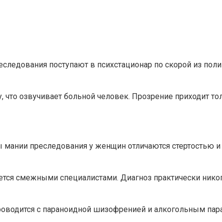
еследования поступают в психстационар по скорой из пол
, что озвучивает больной человек. Прозрение приходит то
мы мании преследования у женщин отличаются стертостью 
ется смежными специалистами. Диагноз практически никог
оводится с параноидной шизофренией и алкогольным пар