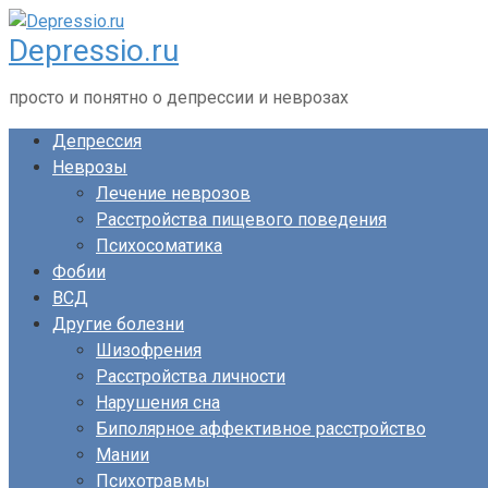
Перейти
Depressio.ru
к
контенту
просто и понятно о депрессии и неврозах
Депрессия
Неврозы
Лечение неврозов
Расстройства пищевого поведения
Психосоматика
Фобии
ВСД
Другие болезни
Шизофрения
Расстройства личности
Нарушения сна
Биполярное аффективное расстройство
Мании
Психотравмы