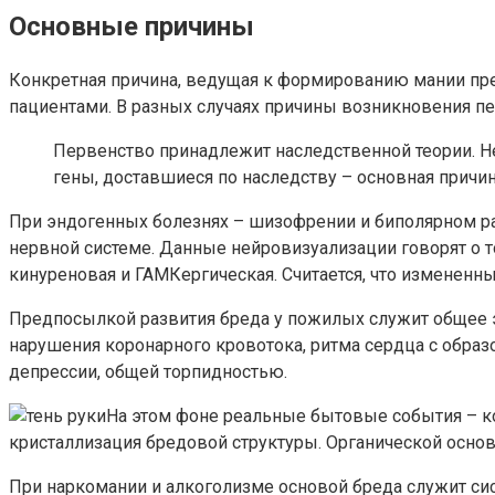
Основные причины
Конкретная причина, ведущая к формированию мании пре
пациентами. В разных случаях причины возникновения пе
Первенство принадлежит наследственной теории. Не
гены, доставшиеся по наследству – основная причин
При эндогенных болезнях – шизофрении и биполярном ра
нервной системе. Данные нейровизуализации говорят о т
кинуреновая и ГАМКергическая. Считается, что измененн
Предпосылкой развития бреда у пожилых служит общее э
нарушения коронарного кровотока, ритма сердца с обра
депрессии, общей торпидностью.
На этом фоне реальные бытовые события – ко
кристаллизация бредовой структуры. Органической основ
При наркомании и алкоголизме основой бреда служит си