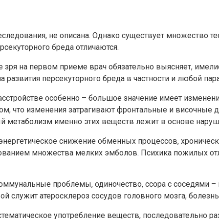
следования, не описана. Однако существует множество те
рсекуторного бреда отличаются.
 зря на первом приеме врач обязательно выясняет, имел
а развития персекуторного бреда в частности и любой пар
сстройстве особенно – большое значение имеет изменени
ом, что изменения затрагивают фронтальные и височные д
ый метаболизм именно этих веществ лежит в основе наруш
нергетическое снижение обменных процессов, хроническа
зованием множества мелких эмболов. Психика пожилых отл
ммунальные проблемы, одиночество, ссора с соседями – и
ой служит атеросклероз сосудов головного мозга, болезн
стематическое употребление веществ, последовательно р